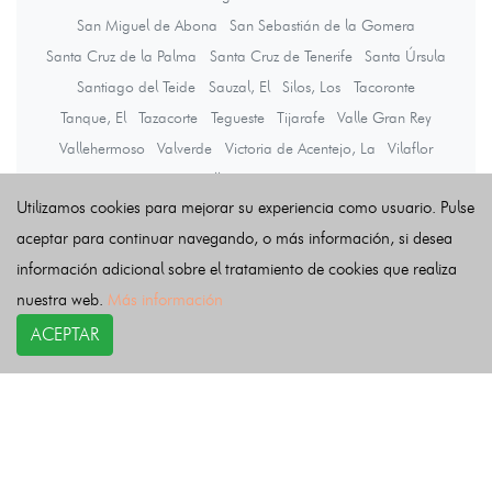
San Miguel de Abona
San Sebastián de la Gomera
Santa Cruz de la Palma
Santa Cruz de Tenerife
Santa Úrsula
Santiago del Teide
Sauzal, El
Silos, Los
Tacoronte
Tanque, El
Tazacorte
Tegueste
Tijarafe
Valle Gran Rey
Vallehermoso
Valverde
Victoria de Acentejo, La
Vilaflor
Villa de Mazo
Utilizamos cookies para mejorar su experiencia como usuario. Pulse
aceptar para continuar navegando, o más información, si desea
Últimas noticias
información adicional sobre el tratamiento de cookies que realiza
nuestra web.
Más información
ACEPTAR
COPYRIGHT©
esquelas.es
2026.
Esquelas
Todos los derechos reservados.