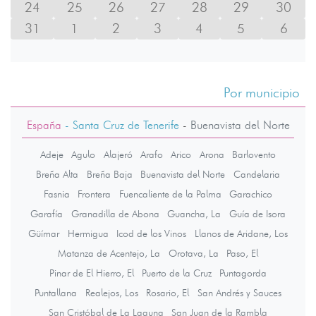
24
25
26
27
28
29
30
31
1
2
3
4
5
6
Por municipio
España
- Santa Cruz de Tenerife
-
Buenavista del Norte
Adeje
Agulo
Alajeró
Arafo
Arico
Arona
Barlovento
Breña Alta
Breña Baja
Buenavista del Norte
Candelaria
Fasnia
Frontera
Fuencaliente de la Palma
Garachico
Garafía
Granadilla de Abona
Guancha, La
Guía de Isora
Güímar
Hermigua
Icod de los Vinos
Llanos de Aridane, Los
Matanza de Acentejo, La
Orotava, La
Paso, El
Pinar de El Hierro, El
Puerto de la Cruz
Puntagorda
Puntallana
Realejos, Los
Rosario, El
San Andrés y Sauces
San Cristóbal de La Laguna
San Juan de la Rambla