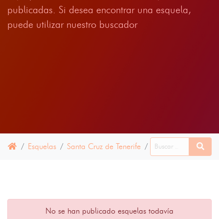
publicadas. Si desea encontrar una esquela,
puede utilizar nuestro buscador
Esquelas
Santa Cruz de Tenerife
Rosario, El
10 JU
No se han publicado esquelas todavía