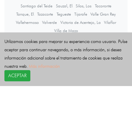
Santiago del Teide
Sauzal, El
Silos, Los
Tacoronte
Tanque, El
Tazacorte
Tegueste
Tijarafe
Valle Gran Rey
Vallehermoso
Valverde
Victoria de Acentejo, La
Vilaflor
Villa de Mazo
Utilizamos cookies para mejorar su experiencia como usuario. Pulse
aceptar para continuar navegando, o más información, si desea
Últimas noticias
información adicional sobre el tratamiento de cookies que realiza
nuestra web.
Más información
ACEPTAR
COPYRIGHT©
esquelas.es
2026.
Esquelas
Todos los derechos reservados.
Publicar esquelas
Noticias
Política de privacidad
Buscador