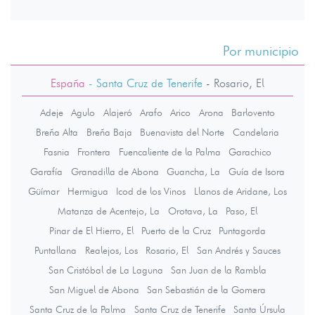
Por municipio
España
- Santa Cruz de Tenerife
-
Rosario, El
Adeje
Agulo
Alajeró
Arafo
Arico
Arona
Barlovento
Breña Alta
Breña Baja
Buenavista del Norte
Candelaria
Fasnia
Frontera
Fuencaliente de la Palma
Garachico
Garafía
Granadilla de Abona
Guancha, La
Guía de Isora
Güímar
Hermigua
Icod de los Vinos
Llanos de Aridane, Los
Matanza de Acentejo, La
Orotava, La
Paso, El
Pinar de El Hierro, El
Puerto de la Cruz
Puntagorda
Puntallana
Realejos, Los
Rosario, El
San Andrés y Sauces
San Cristóbal de La Laguna
San Juan de la Rambla
San Miguel de Abona
San Sebastián de la Gomera
Santa Cruz de la Palma
Santa Cruz de Tenerife
Santa Úrsula