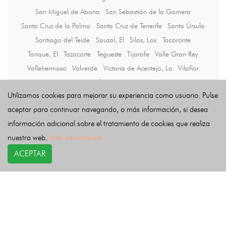
San Miguel de Abona
San Sebastián de la Gomera
Santa Cruz de la Palma
Santa Cruz de Tenerife
Santa Úrsula
Santiago del Teide
Sauzal, El
Silos, Los
Tacoronte
Tanque, El
Tazacorte
Tegueste
Tijarafe
Valle Gran Rey
Vallehermoso
Valverde
Victoria de Acentejo, La
Vilaflor
Villa de Mazo
Utilizamos cookies para mejorar su experiencia como usuario. Pulse
aceptar para continuar navegando, o más información, si desea
Últimas noticias
información adicional sobre el tratamiento de cookies que realiza
nuestra web.
Más información
ACEPTAR
COPYRIGHT©
esquelas.es
2026.
Esquelas
Todos los derechos reservados.