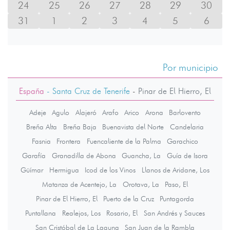
24
25
26
27
28
29
30
31
1
2
3
4
5
6
Por municipio
España
- Santa Cruz de Tenerife
-
Pinar de El Hierro, El
Adeje
Agulo
Alajeró
Arafo
Arico
Arona
Barlovento
Breña Alta
Breña Baja
Buenavista del Norte
Candelaria
Fasnia
Frontera
Fuencaliente de la Palma
Garachico
Garafía
Granadilla de Abona
Guancha, La
Guía de Isora
Güímar
Hermigua
Icod de los Vinos
Llanos de Aridane, Los
Matanza de Acentejo, La
Orotava, La
Paso, El
Pinar de El Hierro, El
Puerto de la Cruz
Puntagorda
Puntallana
Realejos, Los
Rosario, El
San Andrés y Sauces
San Cristóbal de La Laguna
San Juan de la Rambla