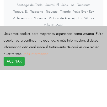
Santiago del Teide
Sauzal, El
Silos, Los
Tacoronte
Tanque, El
Tazacorte
Tegueste
Tijarafe
Valle Gran Rey
Vallehermoso
Valverde
Victoria de Acentejo, La
Vilaflor
Villa de Mazo
Utilizamos cookies para mejorar su experiencia como usuario. Pulse
aceptar para continuar navegando, o más información, si desea
Últimas noticias
información adicional sobre el tratamiento de cookies que realiza
nuestra web.
Más información
ACEPTAR
COPYRIGHT©
esquelas.es
2026.
Esquelas
Todos los derechos reservados.
Publicar esquelas
Noticias
Política de privacidad
Buscador