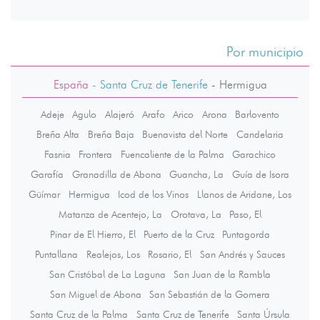
Por municipio
España
- Santa Cruz de Tenerife
-
Hermigua
Adeje
Agulo
Alajeró
Arafo
Arico
Arona
Barlovento
Breña Alta
Breña Baja
Buenavista del Norte
Candelaria
Fasnia
Frontera
Fuencaliente de la Palma
Garachico
Garafía
Granadilla de Abona
Guancha, La
Guía de Isora
Güímar
Hermigua
Icod de los Vinos
Llanos de Aridane, Los
Matanza de Acentejo, La
Orotava, La
Paso, El
Pinar de El Hierro, El
Puerto de la Cruz
Puntagorda
Puntallana
Realejos, Los
Rosario, El
San Andrés y Sauces
San Cristóbal de La Laguna
San Juan de la Rambla
San Miguel de Abona
San Sebastián de la Gomera
Santa Cruz de la Palma
Santa Cruz de Tenerife
Santa Úrsula