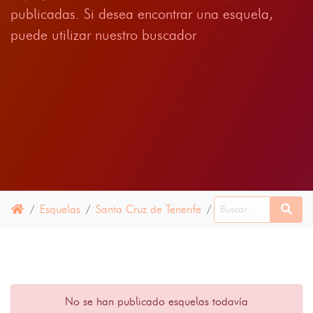
publicadas. Si desea encontrar una esquela,
puede utilizar nuestro buscador
Esquelas
Santa Cruz de Tenerife
Hermigua
10 JUL
No se han publicado esquelas todavía