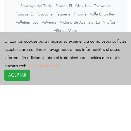
Santiago del Teide
Sauzal, El
Silos, Los
Tacoronte
Tanque, El
Tazacorte
Tegueste
Tijarafe
Valle Gran Rey
Vallehermoso
Valverde
Victoria de Acentejo, La
Vilaflor
Villa de Mazo
Utilizamos cookies para mejorar su experiencia como usuario. Pulse
aceptar para continuar navegando, o más información, si desea
Últimas noticias
información adicional sobre el tratamiento de cookies que realiza
nuestra web.
Más información
ACEPTAR
COPYRIGHT©
esquelas.es
2026.
Esquelas
Todos los derechos reservados.
Publicar esquelas
Noticias
Política de privacidad
Buscador