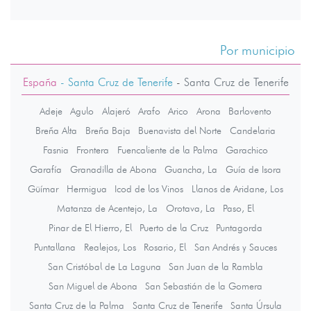
Por municipio
España
- Santa Cruz de Tenerife
-
Santa Cruz de Tenerife
Adeje
Agulo
Alajeró
Arafo
Arico
Arona
Barlovento
Breña Alta
Breña Baja
Buenavista del Norte
Candelaria
Fasnia
Frontera
Fuencaliente de la Palma
Garachico
Garafía
Granadilla de Abona
Guancha, La
Guía de Isora
Güímar
Hermigua
Icod de los Vinos
Llanos de Aridane, Los
Matanza de Acentejo, La
Orotava, La
Paso, El
Pinar de El Hierro, El
Puerto de la Cruz
Puntagorda
Puntallana
Realejos, Los
Rosario, El
San Andrés y Sauces
San Cristóbal de La Laguna
San Juan de la Rambla
San Miguel de Abona
San Sebastián de la Gomera
Santa Cruz de la Palma
Santa Cruz de Tenerife
Santa Úrsula