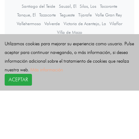
Santiago del Teide
Sauzal, El
Silos, Los
Tacoronte
Tanque, El
Tazacorte
Tegueste
Tijarafe
Valle Gran Rey
Vallehermoso
Valverde
Victoria de Acentejo, La
Vilaflor
Villa de Mazo
Utilizamos cookies para mejorar su experiencia como usuario. Pulse
aceptar para continuar navegando, o más información, si desea
Últimas noticias
información adicional sobre el tratamiento de cookies que realiza
nuestra web.
Más información
ACEPTAR
COPYRIGHT©
esquelas.es
2026.
Esquelas
Todos los derechos reservados.
Publicar esquelas
Noticias
Política de privacidad
Buscador