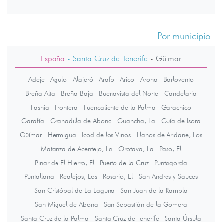
Por municipio
España
- Santa Cruz de Tenerife
-
Güímar
Adeje
Agulo
Alajeró
Arafo
Arico
Arona
Barlovento
Breña Alta
Breña Baja
Buenavista del Norte
Candelaria
Fasnia
Frontera
Fuencaliente de la Palma
Garachico
Garafía
Granadilla de Abona
Guancha, La
Guía de Isora
Güímar
Hermigua
Icod de los Vinos
Llanos de Aridane, Los
Matanza de Acentejo, La
Orotava, La
Paso, El
Pinar de El Hierro, El
Puerto de la Cruz
Puntagorda
Puntallana
Realejos, Los
Rosario, El
San Andrés y Sauces
San Cristóbal de La Laguna
San Juan de la Rambla
San Miguel de Abona
San Sebastián de la Gomera
Santa Cruz de la Palma
Santa Cruz de Tenerife
Santa Úrsula