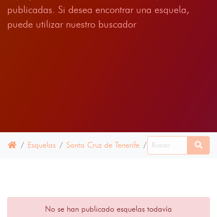
publicadas. Si desea encontrar una esquela,
puede utilizar nuestro buscador
Esquelas
Santa Cruz de Tenerife
Güímar
10 JULI
No se han publicado esquelas todavía