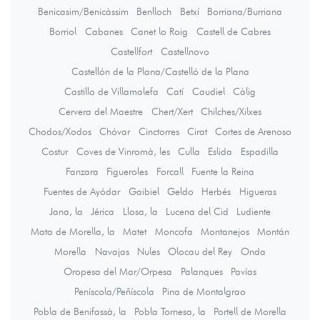
Benicasim/Benicàssim
Benlloch
Betxí
Borriana/Burriana
Borriol
Cabanes
Canet lo Roig
Castell de Cabres
Castellfort
Castellnovo
Castellón de la Plana/Castelló de la Plana
Castillo de Villamalefa
Catí
Caudiel
Càlig
Cervera del Maestre
Chert/Xert
Chilches/Xilxes
Chodos/Xodos
Chóvar
Cinctorres
Cirat
Cortes de Arenoso
Costur
Coves de Vinromà, les
Culla
Eslida
Espadilla
Fanzara
Figueroles
Forcall
Fuente la Reina
Fuentes de Ayódar
Gaibiel
Geldo
Herbés
Higueras
Jana, la
Jérica
Llosa, la
Lucena del Cid
Ludiente
Mata de Morella, la
Matet
Moncofa
Montanejos
Montán
Morella
Navajas
Nules
Olocau del Rey
Onda
Oropesa del Mar/Orpesa
Palanques
Pavías
Peníscola/Peñíscola
Pina de Montalgrao
Pobla de Benifassà, la
Pobla Tornesa, la
Portell de Morella