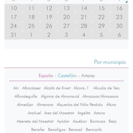
10
11
12
13
14
15
16
17
18
19
20
21
22
23
24
25
26
27
28
29
30
31
1
2
3
4
5
6
Por municipio
España
- Castellón
-
Artana
Aín
Albocàsser
Alcalà de Xivert
Alcora, l´
Alcudia de Veo
Alfondeguilla
Algimia de Almonacid
Almazora/Almassora
Almedíjar
Almenara
Alquerías del Niño Perdido
Altura
Arañuel
Ares del Maestrat
Argelita
Artana
Atzeneta del Maestrat
Ayódar
Azuébar
Barracas
Bejís
Benafer
Benafigos
Benasal
Benicarló