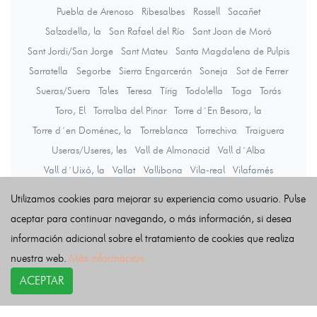
Puebla de Arenoso
Ribesalbes
Rossell
Sacañet
Salzadella, la
San Rafael del Río
Sant Joan de Moró
Sant Jordi/San Jorge
Sant Mateu
Santa Magdalena de Pulpis
Sarratella
Segorbe
Sierra Engarcerán
Soneja
Sot de Ferrer
Sueras/Suera
Tales
Teresa
Tírig
Todolella
Toga
Torás
Toro, El
Torralba del Pinar
Torre d´En Besora, la
Torre d´en Doménec, la
Torreblanca
Torrechiva
Traiguera
Useras/Useres, les
Vall de Almonacid
Vall d´Alba
Vall d´Uixó, la
Vallat
Vallibona
Vila-real
Vilafamés
Vilanova d´Alcolea
Vilar de Canes
Vilavella, la
Utilizamos cookies para mejorar su experiencia como usuario. Pulse
Villafranca del Cid/Vilafranca
Villahermosa del Río
Villamalur
aceptar para continuar navegando, o más información, si desea
Villanueva de Viver
Villores
Vinaròs
información adicional sobre el tratamiento de cookies que realiza
Vistabella del Maestrazgo
Viver
Zorita del Maestrazgo
nuestra web.
Más información
Zucaina
ACEPTAR