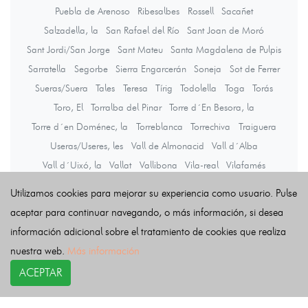
Puebla de Arenoso
Ribesalbes
Rossell
Sacañet
Salzadella, la
San Rafael del Río
Sant Joan de Moró
Sant Jordi/San Jorge
Sant Mateu
Santa Magdalena de Pulpis
Sarratella
Segorbe
Sierra Engarcerán
Soneja
Sot de Ferrer
Sueras/Suera
Tales
Teresa
Tírig
Todolella
Toga
Torás
Toro, El
Torralba del Pinar
Torre d´En Besora, la
Torre d´en Doménec, la
Torreblanca
Torrechiva
Traiguera
Useras/Useres, les
Vall de Almonacid
Vall d´Alba
Vall d´Uixó, la
Vallat
Vallibona
Vila-real
Vilafamés
Vilanova d´Alcolea
Vilar de Canes
Vilavella, la
Utilizamos cookies para mejorar su experiencia como usuario. Pulse
Villafranca del Cid/Vilafranca
Villahermosa del Río
Villamalur
aceptar para continuar navegando, o más información, si desea
Villanueva de Viver
Villores
Vinaròs
información adicional sobre el tratamiento de cookies que realiza
Vistabella del Maestrazgo
Viver
Zorita del Maestrazgo
nuestra web.
Más información
Zucaina
ACEPTAR