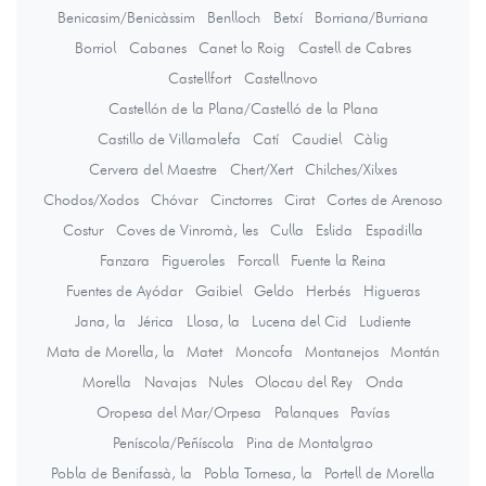
Benicasim/Benicàssim
Benlloch
Betxí
Borriana/Burriana
Borriol
Cabanes
Canet lo Roig
Castell de Cabres
Castellfort
Castellnovo
Castellón de la Plana/Castelló de la Plana
Castillo de Villamalefa
Catí
Caudiel
Càlig
Cervera del Maestre
Chert/Xert
Chilches/Xilxes
Chodos/Xodos
Chóvar
Cinctorres
Cirat
Cortes de Arenoso
Costur
Coves de Vinromà, les
Culla
Eslida
Espadilla
Fanzara
Figueroles
Forcall
Fuente la Reina
Fuentes de Ayódar
Gaibiel
Geldo
Herbés
Higueras
Jana, la
Jérica
Llosa, la
Lucena del Cid
Ludiente
Mata de Morella, la
Matet
Moncofa
Montanejos
Montán
Morella
Navajas
Nules
Olocau del Rey
Onda
Oropesa del Mar/Orpesa
Palanques
Pavías
Peníscola/Peñíscola
Pina de Montalgrao
Pobla de Benifassà, la
Pobla Tornesa, la
Portell de Morella