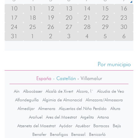
10
11
12
13
14
15
16
17
18
19
20
21
22
23
24
25
26
27
28
29
30
31
1
2
3
4
5
6
Por municipio
España
- Castellón
-
Villamalur
Aín
Albocàsser
Alcalà de Xivert
Alcora, l´
Alcudia de Veo
Alfondeguilla
Algimia de Almonacid
Almazora/Almassora
Almedíjar
Almenara
Alquerías del Niño Perdido
Altura
Arañuel
Ares del Maestrat
Argelita
Artana
Atzeneta del Maestrat
Ayódar
Azuébar
Barracas
Bejís
Benafer
Benafigos
Benasal
Benicarló