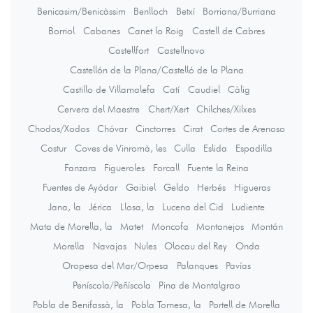
Benicasim/Benicàssim
Benlloch
Betxí
Borriana/Burriana
Borriol
Cabanes
Canet lo Roig
Castell de Cabres
Castellfort
Castellnovo
Castellón de la Plana/Castelló de la Plana
Castillo de Villamalefa
Catí
Caudiel
Càlig
Cervera del Maestre
Chert/Xert
Chilches/Xilxes
Chodos/Xodos
Chóvar
Cinctorres
Cirat
Cortes de Arenoso
Costur
Coves de Vinromà, les
Culla
Eslida
Espadilla
Fanzara
Figueroles
Forcall
Fuente la Reina
Fuentes de Ayódar
Gaibiel
Geldo
Herbés
Higueras
Jana, la
Jérica
Llosa, la
Lucena del Cid
Ludiente
Mata de Morella, la
Matet
Moncofa
Montanejos
Montán
Morella
Navajas
Nules
Olocau del Rey
Onda
Oropesa del Mar/Orpesa
Palanques
Pavías
Peníscola/Peñíscola
Pina de Montalgrao
Pobla de Benifassà, la
Pobla Tornesa, la
Portell de Morella