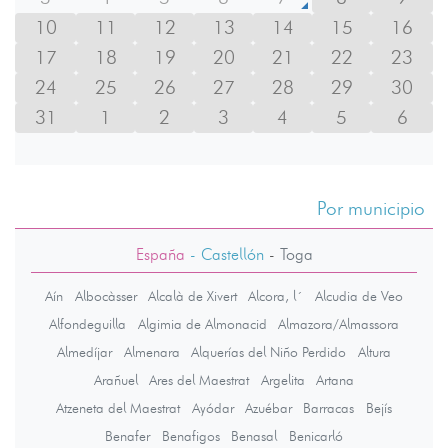
10
11
12
13
14
15
16
17
18
19
20
21
22
23
24
25
26
27
28
29
30
31
1
2
3
4
5
6
Por municipio
España
- Castellón
-
Toga
Aín
Albocàsser
Alcalà de Xivert
Alcora, l´
Alcudia de Veo
Alfondeguilla
Algimia de Almonacid
Almazora/Almassora
Almedíjar
Almenara
Alquerías del Niño Perdido
Altura
Arañuel
Ares del Maestrat
Argelita
Artana
Atzeneta del Maestrat
Ayódar
Azuébar
Barracas
Bejís
Benafer
Benafigos
Benasal
Benicarló