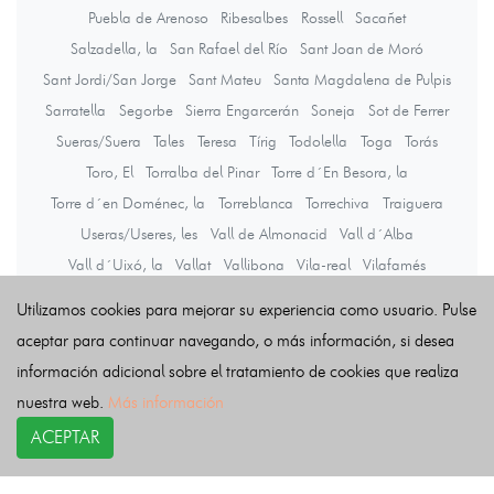
Puebla de Arenoso
Ribesalbes
Rossell
Sacañet
Salzadella, la
San Rafael del Río
Sant Joan de Moró
Sant Jordi/San Jorge
Sant Mateu
Santa Magdalena de Pulpis
Sarratella
Segorbe
Sierra Engarcerán
Soneja
Sot de Ferrer
Sueras/Suera
Tales
Teresa
Tírig
Todolella
Toga
Torás
Toro, El
Torralba del Pinar
Torre d´En Besora, la
Torre d´en Doménec, la
Torreblanca
Torrechiva
Traiguera
Useras/Useres, les
Vall de Almonacid
Vall d´Alba
Vall d´Uixó, la
Vallat
Vallibona
Vila-real
Vilafamés
Vilanova d´Alcolea
Vilar de Canes
Vilavella, la
Utilizamos cookies para mejorar su experiencia como usuario. Pulse
Villafranca del Cid/Vilafranca
Villahermosa del Río
Villamalur
aceptar para continuar navegando, o más información, si desea
Villanueva de Viver
Villores
Vinaròs
información adicional sobre el tratamiento de cookies que realiza
Vistabella del Maestrazgo
Viver
Zorita del Maestrazgo
nuestra web.
Más información
Zucaina
ACEPTAR