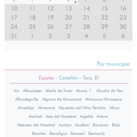
10
11
12
13
14
15
16
17
18
19
20
21
22
23
24
25
26
27
28
29
30
31
1
2
3
4
5
6
Por municipio
España
- Castellón
-
Toro, El
Aín
Albocàsser
Alcalà de Xivert
Alcora, l´
Alcudia de Veo
Alfondeguilla
Algimia de Almonacid
Almazora/Almassora
Almedíjar
Almenara
Alquerías del Niño Perdido
Altura
Arañuel
Ares del Maestrat
Argelita
Artana
Atzeneta del Maestrat
Ayódar
Azuébar
Barracas
Bejís
Benafer
Benafigos
Benasal
Benicarló