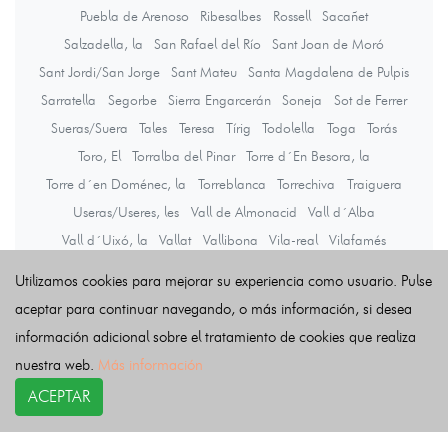
Puebla de Arenoso
Ribesalbes
Rossell
Sacañet
Salzadella, la
San Rafael del Río
Sant Joan de Moró
Sant Jordi/San Jorge
Sant Mateu
Santa Magdalena de Pulpis
Sarratella
Segorbe
Sierra Engarcerán
Soneja
Sot de Ferrer
Sueras/Suera
Tales
Teresa
Tírig
Todolella
Toga
Torás
Toro, El
Torralba del Pinar
Torre d´En Besora, la
Torre d´en Doménec, la
Torreblanca
Torrechiva
Traiguera
Useras/Useres, les
Vall de Almonacid
Vall d´Alba
Vall d´Uixó, la
Vallat
Vallibona
Vila-real
Vilafamés
Vilanova d´Alcolea
Vilar de Canes
Vilavella, la
Utilizamos cookies para mejorar su experiencia como usuario. Pulse
Villafranca del Cid/Vilafranca
Villahermosa del Río
Villamalur
aceptar para continuar navegando, o más información, si desea
Villanueva de Viver
Villores
Vinaròs
información adicional sobre el tratamiento de cookies que realiza
Vistabella del Maestrazgo
Viver
Zorita del Maestrazgo
nuestra web.
Más información
Zucaina
ACEPTAR