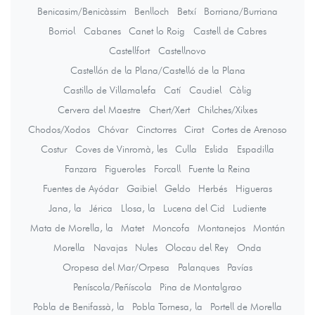
Benicasim/Benicàssim
Benlloch
Betxí
Borriana/Burriana
Borriol
Cabanes
Canet lo Roig
Castell de Cabres
Castellfort
Castellnovo
Castellón de la Plana/Castelló de la Plana
Castillo de Villamalefa
Catí
Caudiel
Càlig
Cervera del Maestre
Chert/Xert
Chilches/Xilxes
Chodos/Xodos
Chóvar
Cinctorres
Cirat
Cortes de Arenoso
Costur
Coves de Vinromà, les
Culla
Eslida
Espadilla
Fanzara
Figueroles
Forcall
Fuente la Reina
Fuentes de Ayódar
Gaibiel
Geldo
Herbés
Higueras
Jana, la
Jérica
Llosa, la
Lucena del Cid
Ludiente
Mata de Morella, la
Matet
Moncofa
Montanejos
Montán
Morella
Navajas
Nules
Olocau del Rey
Onda
Oropesa del Mar/Orpesa
Palanques
Pavías
Peníscola/Peñíscola
Pina de Montalgrao
Pobla de Benifassà, la
Pobla Tornesa, la
Portell de Morella