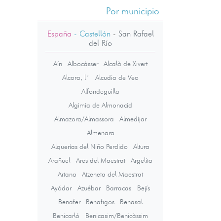
Por municipio
España
- Castellón
-
San Rafael
del Río
Aín
Albocàsser
Alcalà de Xivert
Alcora, l´
Alcudia de Veo
Alfondeguilla
Algimia de Almonacid
Almazora/Almassora
Almedíjar
Almenara
Alquerías del Niño Perdido
Altura
Arañuel
Ares del Maestrat
Argelita
Artana
Atzeneta del Maestrat
Ayódar
Azuébar
Barracas
Bejís
Benafer
Benafigos
Benasal
Benicarló
Benicasim/Benicàssim