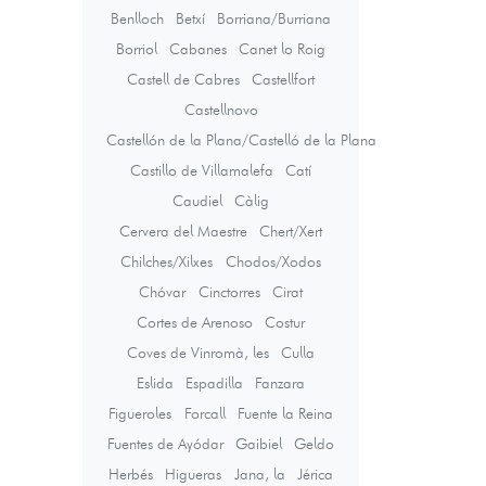
Benlloch
Betxí
Borriana/Burriana
Borriol
Cabanes
Canet lo Roig
Castell de Cabres
Castellfort
Castellnovo
Castellón de la Plana/Castelló de la Plana
Castillo de Villamalefa
Catí
Caudiel
Càlig
Cervera del Maestre
Chert/Xert
Chilches/Xilxes
Chodos/Xodos
Chóvar
Cinctorres
Cirat
Cortes de Arenoso
Costur
Coves de Vinromà, les
Culla
Eslida
Espadilla
Fanzara
Figueroles
Forcall
Fuente la Reina
Fuentes de Ayódar
Gaibiel
Geldo
Herbés
Higueras
Jana, la
Jérica