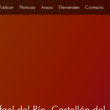
Publicar
Noticias
Avisos
Efemérides
Contacto
fael del Río, Castellón 