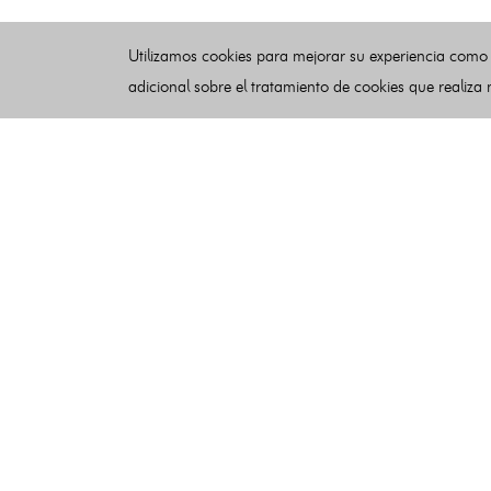
Utilizamos cookies para mejorar su experiencia como
adicional sobre el tratamiento de cookies que realiza
Esquelas
Publicar esquelas