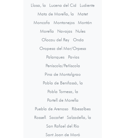
Llosa, la
Lucena del Cid
Ludiente
Mata de Morella, la
Matet
Moncofa
Montanejos
Montán
Morella
Navajas
Nules
Olocau del Rey
Onda
Oropesa del Mar/Orpesa
Palanques
Pavías
Peníscola/Peñíscola
Pina de Montalgrao
Pobla de Benifassà, la
Pobla Tornesa, la
Portell de Morella
Puebla de Arenoso
Ribesalbes
Rossell
Sacañet
Salzadella, la
San Rafael del Río
Sant Joan de Moró