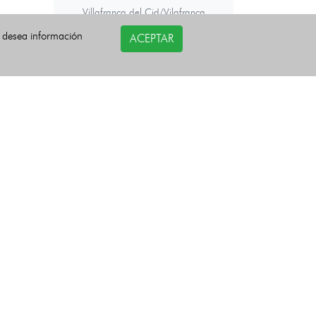
Villafranca del Cid/Vilafranca
Villahermosa del Río
Villamalur
i desea información
ACEPTAR
Villanueva de Viver
Villores
Vinaròs
Vistabella del Maestrazgo
Viver
Zorita del Maestrazgo
Zucaina
Últimas noticias
COPYRIGHT©
esquelas.es
2026.
Todos los derechos reservados.