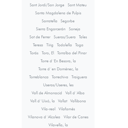
Sant Jordi/San Jorge
Sant Mateu
Santa Magdalena de Pulpis
Sarratella
Segorbe
Sierra Engarcerán
Soneja
Sot de Ferrer
Sueras/Suera
Tales
Teresa
Tírig
Todolella
Toga
Torás
Toro, El
Torralba del Pinar
Torre d´En Besora, la
Torre d´en Doménec, la
Torreblanca
Torrechiva
Traiguera
Useras/Useres, les
Vall de Almonacid
Vall d´Alba
Vall d´Uixó, la
Vallat
Vallibona
Vila-real
Vilafamés
Vilanova d´Alcolea
Vilar de Canes
Vilavella, la