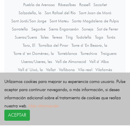
Puebla de Arenoso
Ribesalbes
Rossell
Sacañet
Salzadella, la
San Rafael del Río
Sant Joan de Moró
Sant Jordi/San Jorge
Sant Mateu
Santa Magdalena de Pulpis
Sarratella
Segorbe
Sierra Engarcerán
Soneja
Sot de Ferrer
Sueras/Suera
Tales
Teresa
Tírig
Todolella
Toga
Torás
Toro, El
Torralba del Pinar
Torre d´En Besora, la
Torre d´en Doménec, la
Torreblanca
Torrechiva
Traiguera
Useras/Useres, les
Vall de Almonacid
Vall d´Alba
Vall d´Uixó, la
Vallat
Vallibona
Vila-real
Vilafamés
Vilanova d´Alcolea
Vilar de Canes
Vilavella, la
Utilizamos cookies para mejorar su experiencia como usuario. Pulse
Villafranca del Cid/Vilafranca
Villahermosa del Río
Villamalur
aceptar para continuar navegando, o más información, si desea
Villanueva de Viver
Villores
Vinaròs
información adicional sobre el tratamiento de cookies que realiza
Vistabella del Maestrazgo
Viver
Zorita del Maestrazgo
nuestra web.
Más información
Zucaina
ACEPTAR