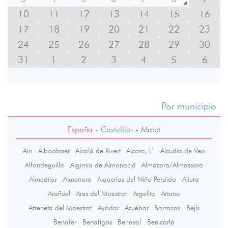
10
11
12
13
14
15
16
17
18
19
20
21
22
23
24
25
26
27
28
29
30
31
1
2
3
4
5
6
Por municipio
España
- Castellón
-
Matet
Aín
Albocàsser
Alcalà de Xivert
Alcora, l´
Alcudia de Veo
Alfondeguilla
Algimia de Almonacid
Almazora/Almassora
Almedíjar
Almenara
Alquerías del Niño Perdido
Altura
Arañuel
Ares del Maestrat
Argelita
Artana
Atzeneta del Maestrat
Ayódar
Azuébar
Barracas
Bejís
Benafer
Benafigos
Benasal
Benicarló