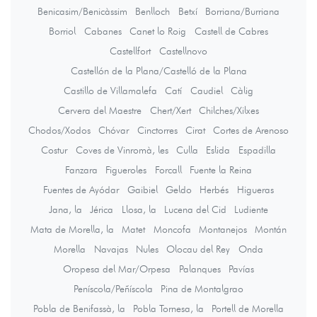
Benicasim/Benicàssim
Benlloch
Betxí
Borriana/Burriana
Borriol
Cabanes
Canet lo Roig
Castell de Cabres
Castellfort
Castellnovo
Castellón de la Plana/Castelló de la Plana
Castillo de Villamalefa
Catí
Caudiel
Càlig
Cervera del Maestre
Chert/Xert
Chilches/Xilxes
Chodos/Xodos
Chóvar
Cinctorres
Cirat
Cortes de Arenoso
Costur
Coves de Vinromà, les
Culla
Eslida
Espadilla
Fanzara
Figueroles
Forcall
Fuente la Reina
Fuentes de Ayódar
Gaibiel
Geldo
Herbés
Higueras
Jana, la
Jérica
Llosa, la
Lucena del Cid
Ludiente
Mata de Morella, la
Matet
Moncofa
Montanejos
Montán
Morella
Navajas
Nules
Olocau del Rey
Onda
Oropesa del Mar/Orpesa
Palanques
Pavías
Peníscola/Peñíscola
Pina de Montalgrao
Pobla de Benifassà, la
Pobla Tornesa, la
Portell de Morella