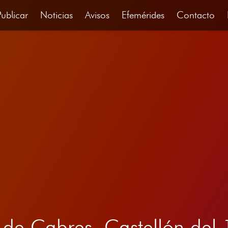
Publicar
Noticias
Avisos
Efemérides
Contacto
l de Cabres, Castellón d