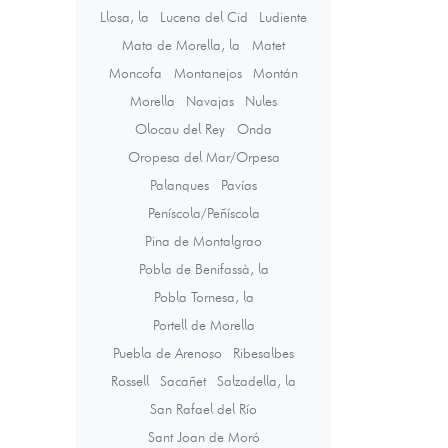
Llosa, la
Lucena del Cid
Ludiente
Mata de Morella, la
Matet
Moncofa
Montanejos
Montán
Morella
Navajas
Nules
Olocau del Rey
Onda
Oropesa del Mar/Orpesa
Palanques
Pavías
Peníscola/Peñíscola
Pina de Montalgrao
Pobla de Benifassà, la
Pobla Tornesa, la
Portell de Morella
Puebla de Arenoso
Ribesalbes
Rossell
Sacañet
Salzadella, la
San Rafael del Río
Sant Joan de Moró