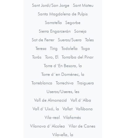
Sant Jordi/San Jorge
Sant Mateu
Santa Magdalena de Pulpis
Sarratella
Segorbe
Sierra Engarcerán
Soneja
Sot de Ferrer
Sueras/Suera
Tales
Teresa
Tírig
Todolella
Toga
Torás
Toro, El
Torralba del Pinar
Torre d´En Besora, la
Torre d´en Doménec, la
Torreblanca
Torrechiva
Traiguera
Useras/Useres, les
Vall de Almonacid
Vall d´Alba
Vall d´Uixó, la
Vallat
Vallibona
Vila-real
Vilafamés
Vilanova d´Alcolea
Vilar de Canes
Vilavella, la