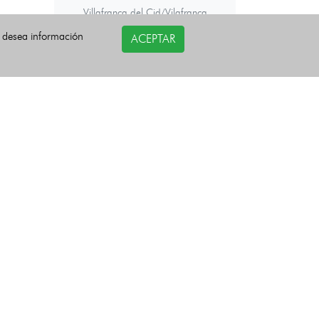
Villafranca del Cid/Vilafranca
Villahermosa del Río
Villamalur
i desea información
ACEPTAR
Villanueva de Viver
Villores
Vinaròs
Vistabella del Maestrazgo
Viver
Zorita del Maestrazgo
Zucaina
Últimas noticias
COPYRIGHT©
esquelas.es
2026.
Todos los derechos reservados.