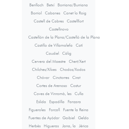
Benlloch
Betxí
Borriana/Burriana
Borriol
Cabanes
Canet lo Roig
Castell de Cabres
Castellfort
Castellnovo
Castellón de la Plana/Castelló de la Plana
Castillo de Villamalefa
Catí
Caudiel
Càlig
Cervera del Maestre
Chert/Xert
Chilches/Xilxes
Chodos/Xodos
Chóvar
Cinctorres
Cirat
Cortes de Arenoso
Costur
Coves de Vinromà, les
Culla
Eslida
Espadilla
Fanzara
Figueroles
Forcall
Fuente la Reina
Fuentes de Ayódar
Gaibiel
Geldo
Herbés
Higueras
Jana, la
Jérica