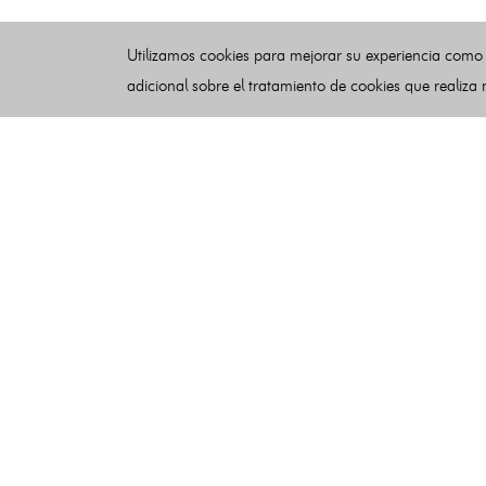
Utilizamos cookies para mejorar su experiencia como
adicional sobre el tratamiento de cookies que realiza
Esquelas
Publicar esquelas