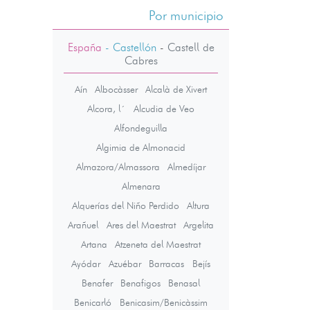
Por municipio
España
- Castellón
-
Castell de
Cabres
Aín
Albocàsser
Alcalà de Xivert
Alcora, l´
Alcudia de Veo
Alfondeguilla
Algimia de Almonacid
Almazora/Almassora
Almedíjar
Almenara
Alquerías del Niño Perdido
Altura
Arañuel
Ares del Maestrat
Argelita
Artana
Atzeneta del Maestrat
Ayódar
Azuébar
Barracas
Bejís
Benafer
Benafigos
Benasal
Benicarló
Benicasim/Benicàssim