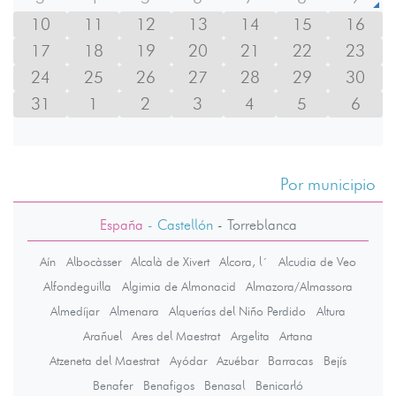
10
11
12
13
14
15
16
17
18
19
20
21
22
23
24
25
26
27
28
29
30
31
1
2
3
4
5
6
Por municipio
España
- Castellón
-
Torreblanca
Aín
Albocàsser
Alcalà de Xivert
Alcora, l´
Alcudia de Veo
Alfondeguilla
Algimia de Almonacid
Almazora/Almassora
Almedíjar
Almenara
Alquerías del Niño Perdido
Altura
Arañuel
Ares del Maestrat
Argelita
Artana
Atzeneta del Maestrat
Ayódar
Azuébar
Barracas
Bejís
Benafer
Benafigos
Benasal
Benicarló