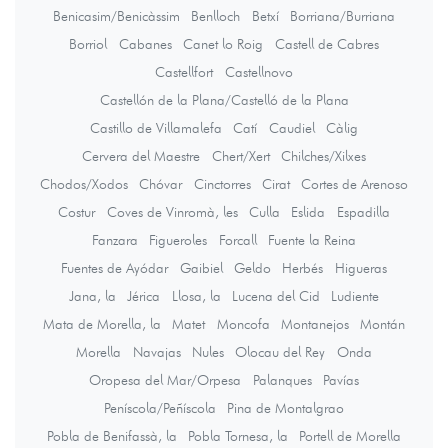
Benicasim/Benicàssim
Benlloch
Betxí
Borriana/Burriana
Borriol
Cabanes
Canet lo Roig
Castell de Cabres
Castellfort
Castellnovo
Castellón de la Plana/Castelló de la Plana
Castillo de Villamalefa
Catí
Caudiel
Càlig
Cervera del Maestre
Chert/Xert
Chilches/Xilxes
Chodos/Xodos
Chóvar
Cinctorres
Cirat
Cortes de Arenoso
Costur
Coves de Vinromà, les
Culla
Eslida
Espadilla
Fanzara
Figueroles
Forcall
Fuente la Reina
Fuentes de Ayódar
Gaibiel
Geldo
Herbés
Higueras
Jana, la
Jérica
Llosa, la
Lucena del Cid
Ludiente
Mata de Morella, la
Matet
Moncofa
Montanejos
Montán
Morella
Navajas
Nules
Olocau del Rey
Onda
Oropesa del Mar/Orpesa
Palanques
Pavías
Peníscola/Peñíscola
Pina de Montalgrao
Pobla de Benifassà, la
Pobla Tornesa, la
Portell de Morella