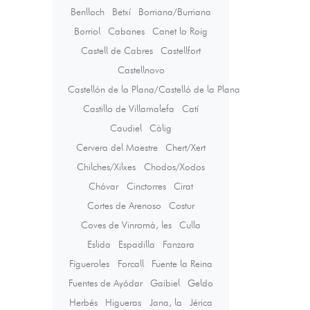
Benlloch
Betxí
Borriana/Burriana
Borriol
Cabanes
Canet lo Roig
Castell de Cabres
Castellfort
Castellnovo
Castellón de la Plana/Castelló de la Plana
Castillo de Villamalefa
Catí
Caudiel
Càlig
Cervera del Maestre
Chert/Xert
Chilches/Xilxes
Chodos/Xodos
Chóvar
Cinctorres
Cirat
Cortes de Arenoso
Costur
Coves de Vinromà, les
Culla
Eslida
Espadilla
Fanzara
Figueroles
Forcall
Fuente la Reina
Fuentes de Ayódar
Gaibiel
Geldo
Herbés
Higueras
Jana, la
Jérica