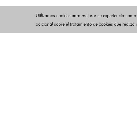
Utilizamos cookies para mejorar su experiencia como
adicional sobre el tratamiento de cookies que realiza
Esquelas
Publicar esquelas