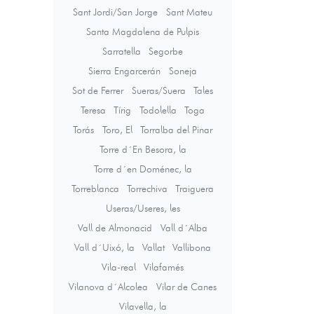
Sant Jordi/San Jorge
Sant Mateu
Santa Magdalena de Pulpis
Sarratella
Segorbe
Sierra Engarcerán
Soneja
Sot de Ferrer
Sueras/Suera
Tales
Teresa
Tírig
Todolella
Toga
Torás
Toro, El
Torralba del Pinar
Torre d´En Besora, la
Torre d´en Doménec, la
Torreblanca
Torrechiva
Traiguera
Useras/Useres, les
Vall de Almonacid
Vall d´Alba
Vall d´Uixó, la
Vallat
Vallibona
Vila-real
Vilafamés
Vilanova d´Alcolea
Vilar de Canes
Vilavella, la