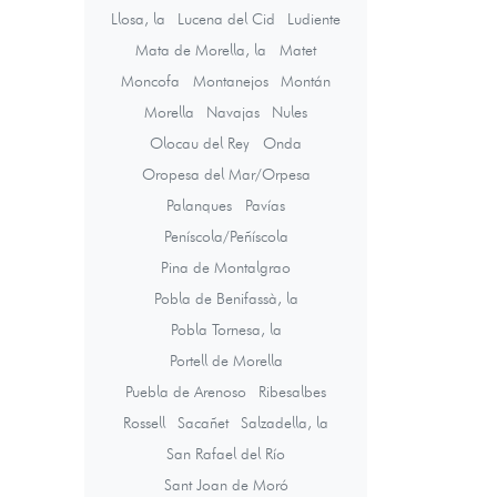
Llosa, la
Lucena del Cid
Ludiente
Mata de Morella, la
Matet
Moncofa
Montanejos
Montán
Morella
Navajas
Nules
Olocau del Rey
Onda
Oropesa del Mar/Orpesa
Palanques
Pavías
Peníscola/Peñíscola
Pina de Montalgrao
Pobla de Benifassà, la
Pobla Tornesa, la
Portell de Morella
Puebla de Arenoso
Ribesalbes
Rossell
Sacañet
Salzadella, la
San Rafael del Río
Sant Joan de Moró