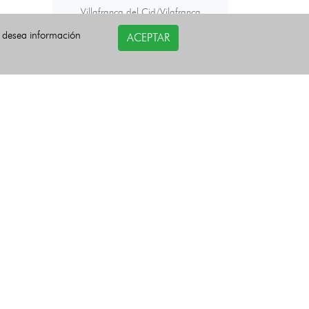
Villafranca del Cid/Vilafranca
Villahermosa del Río
Villamalur
i desea información
ACEPTAR
Villanueva de Viver
Villores
Vinaròs
Vistabella del Maestrazgo
Viver
Zorita del Maestrazgo
Zucaina
Últimas noticias
COPYRIGHT©
esquelas.es
2026.
Todos los derechos reservados.