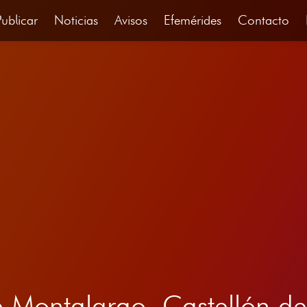
Publicar
Noticias
Avisos
Efemérides
Contacto
de Montalgrao, Castellón