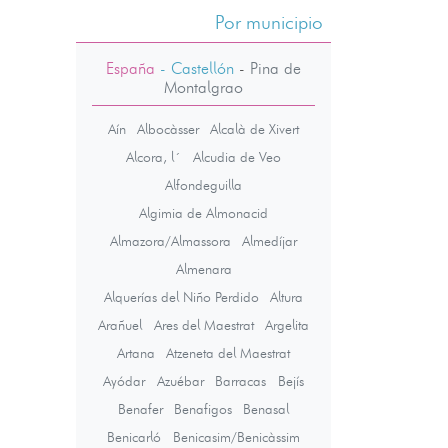
Por municipio
España
- Castellón
-
Pina de
Montalgrao
Aín
Albocàsser
Alcalà de Xivert
Alcora, l´
Alcudia de Veo
Alfondeguilla
Algimia de Almonacid
Almazora/Almassora
Almedíjar
Almenara
Alquerías del Niño Perdido
Altura
Arañuel
Ares del Maestrat
Argelita
Artana
Atzeneta del Maestrat
Ayódar
Azuébar
Barracas
Bejís
Benafer
Benafigos
Benasal
Benicarló
Benicasim/Benicàssim