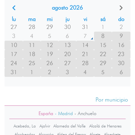
agosto 2026
lu
ma
mi
ju
vi
sá
do
27
28
29
30
31
1
2
3
4
5
6
7
8
9
10
11
12
13
14
15
16
17
18
19
20
21
22
23
24
25
26
27
28
29
30
31
1
2
3
4
5
6
Por municipio
España
- Madrid
-
Anchuelo
Acebeda, La
Ajalvir
Alameda del Valle
Alcalá de Henares
Alcobendas
Alcorcón
Aldea del Fresno
Algete
Alpedrete