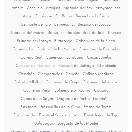
Ambite
Anchuelo
Aranjuez
Arganda del Rey
Arroyomolinos
Atazar, El
Álamo, El
Batres
Becerril de la Sierra
Belmonte de Tajo
Berrueco, El
Berzosa del Lozoya
Boadilla del Monte
Boalo, El
Braojos
Brea de Tajo
Brunete
Buitrago del Lozoya
Bustarviejo
Cabanillas de la Sierra
Cabrera, La
Cadalso de los Vidrios
Camarma de Esteruelas
Campo Real
Canencia
Carabaña
Casarrubuelos
Cenicientos
Cercedilla
Cervera de Buitrago
Chapinería
Chinchón
Ciempozuelos
Cobeña
Collado Mediano
Collado Villalba
Colmenar de Oreja
Colmenar del Arroyo
Colmenar Viejo
Colmenarejo
Corpa
Coslada
Cubas de la Sagra
Daganzo de Arriba
Escorial, El
Estremera
Fresnedillas de la Oliva
Fresno de Torote
Fuenlabrada
Fuente el Saz de Jarama
Fuentidueña de Tajo
Galapagar
Garganta de los Montes
Gargantilla del Lozoya y Pinilla de Buitrago
Gascones
Getafe