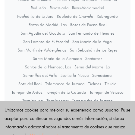
Redueña
Ribatejada
Rivas-Vaciamadrid
Robledillo de la Jara
Robledo de Chavela
Robregordo
Rozas de Madrid, Las
Rozas de Puerto Real
San Agustín del Guadalix
San Fernando de Henares
San Lorenzo de El Escorial
San Martín de la Vega
San Martín de Valdeiglesias
San Sebastián de los Reyes
Santa María de la Alameda
Santorcaz
Santos de la Humosa, Los
Serna del Monte, La
Serranillos del Valle
Sevilla la Nueva
Somosierra
Soto del Real
Talamanca de Jarama
Tielmes
Titulcia
Torrejón de Ardoz
Torrejón de la Calzada
Torrejón de Velasco
Torrelaguna
Torrelodones
Torremocha de Jarama
Torres de la Alameda
Tres Cantos
Valdaracete
Valdeavero
Utilizamos cookies para mejorar su experiencia como usuario. Pulse
Valdelaguna
Valdemanco
Valdemaqueda
Valdemorillo
aceptar para continuar navegando, o más información, si desea
Valdemoro
Valdeolmos-Alalpardo
Valdepiélagos
información adicional sobre el tratamiento de cookies que realiza
Valdetorres de Jarama
Valdilecha
Valverde de Alcalá