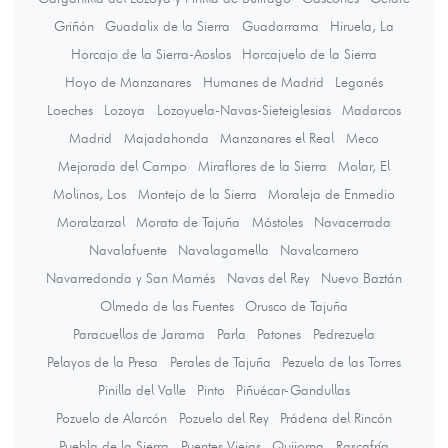
Griñón
Guadalix de la Sierra
Guadarrama
Hiruela, La
Horcajo de la Sierra-Aoslos
Horcajuelo de la Sierra
Hoyo de Manzanares
Humanes de Madrid
Leganés
Loeches
Lozoya
Lozoyuela-Navas-Sieteiglesias
Madarcos
Madrid
Majadahonda
Manzanares el Real
Meco
Mejorada del Campo
Miraflores de la Sierra
Molar, El
Molinos, Los
Montejo de la Sierra
Moraleja de Enmedio
Moralzarzal
Morata de Tajuña
Móstoles
Navacerrada
Navalafuente
Navalagamella
Navalcarnero
Navarredonda y San Mamés
Navas del Rey
Nuevo Baztán
Olmeda de las Fuentes
Orusco de Tajuña
Paracuellos de Jarama
Parla
Patones
Pedrezuela
Pelayos de la Presa
Perales de Tajuña
Pezuela de las Torres
Pinilla del Valle
Pinto
Piñuécar-Gandullas
Pozuelo de Alarcón
Pozuelo del Rey
Prádena del Rincón
Puebla de la Sierra
Puentes Viejas
Quijorna
Rascafría