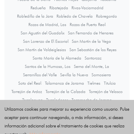
Redueña
Ribatejada
Rivas-Vaciamadrid
Robledillo de la Jara
Robledo de Chavela
Robregordo
Rozas de Madrid, Las
Rozas de Puerto Real
San Agustín del Guadalix
San Fernando de Henares
San Lorenzo de El Escorial
San Martín de la Vega
San Martín de Valdeiglesias
San Sebastián de los Reyes
Santa María de la Alameda
Santorcaz
Santos de la Humosa, Los
Serna del Monte, La
Serranillos del Valle
Sevilla la Nueva
Somosierra
Soto del Real
Talamanca de Jarama
Tielmes
Titulcia
Torrejón de Ardoz
Torrejón de la Calzada
Torrejón de Velasco
Torrelaguna
Torrelodones
Torremocha de Jarama
Torres de la Alameda
Tres Cantos
Valdaracete
Valdeavero
Utilizamos cookies para mejorar su experiencia como usuario. Pulse
Valdelaguna
Valdemanco
Valdemaqueda
Valdemorillo
aceptar para continuar navegando, o más información, si desea
Valdemoro
Valdeolmos-Alalpardo
Valdepiélagos
información adicional sobre el tratamiento de cookies que realiza
Valdetorres de Jarama
Valdilecha
Valverde de Alcalá