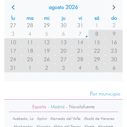
agosto 2026
lu
ma
mi
ju
vi
sá
do
27
28
29
30
31
1
2
3
4
5
6
7
8
9
10
11
12
13
14
15
16
17
18
19
20
21
22
23
24
25
26
27
28
29
30
31
1
2
3
4
5
6
Por municipio
España
- Madrid
-
Navalafuente
Acebeda, La
Ajalvir
Alameda del Valle
Alcalá de Henares
Alcobendas
Alcorcón
Aldea del Fresno
Algete
Alpedrete