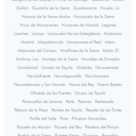
Griñón
Guadalix de la Sierra
Guadarrama
Hiruela, La
Horcajo de la Sierra-Aoslos
Horcajuelo de la Sierra
Hoyo de Manzanares
Humanes de Madrid
Leganés
Loeches
Lozoya
Lozoyuela-Navas-Sieteiglesias
Madarcos
Madrid
Majadahonda
Manzanares el Real
Meco
Mejorada del Campo
Miraflores de la Sierra
Molar, El
Molinos, Los
Montejo de la Sierra
Moraleja de Enmedio
Moralzarzal
Morata de Tajuña
Móstoles
Navacerrada
Navalafuente
Navalagamella
Navalcarnero
Navarredonda y San Mamés
Navas del Rey
Nuevo Baztán
Olmeda de las Fuentes
Orusco de Tajuña
Paracuellos de Jarama
Parla
Patones
Pedrezuela
Pelayos de la Presa
Perales de Tajuña
Pezuela de las Torres
Pinilla del Valle
Pinto
Piñuécar-Gandullas
Pozuelo de Alarcón
Pozuelo del Rey
Prádena del Rincón
Puebla de la Sierra
Puentes Viejas
Quijorna
Rascafría