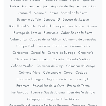
Ambite
Anchuelo
Aranjuez
Arganda del Rey
Arroyomolinos
Atazar, El
Álamo, El
Batres
Becerril de la Sierra
Belmonte de Tajo
Berrueco, El
Berzosa del Lozoya
Boadilla del Monte
Boalo, El
Braojos
Brea de Tajo
Brunete
Buitrago del Lozoya
Bustarviejo
Cabanillas de la Sierra
Cabrera, La
Cadalso de los Vidrios
Camarma de Esteruelas
Campo Real
Canencia
Carabaña
Casarrubuelos
Cenicientos
Cercedilla
Cervera de Buitrago
Chapinería
Chinchón
Ciempozuelos
Cobeña
Collado Mediano
Collado Villalba
Colmenar de Oreja
Colmenar del Arroyo
Colmenar Viejo
Colmenarejo
Corpa
Coslada
Cubas de la Sagra
Daganzo de Arriba
Escorial, El
Estremera
Fresnedillas de la Oliva
Fresno de Torote
Fuenlabrada
Fuente el Saz de Jarama
Fuentidueña de Tajo
Galapagar
Garganta de los Montes
Gargantilla del Lozoya y Pinilla de Buitrago
Gascones
Getafe