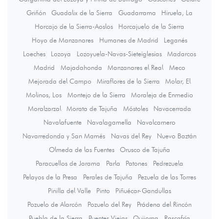
Griñón
Guadalix de la Sierra
Guadarrama
Hiruela, La
Horcajo de la Sierra-Aoslos
Horcajuelo de la Sierra
Hoyo de Manzanares
Humanes de Madrid
Leganés
Loeches
Lozoya
Lozoyuela-Navas-Sieteiglesias
Madarcos
Madrid
Majadahonda
Manzanares el Real
Meco
Mejorada del Campo
Miraflores de la Sierra
Molar, El
Molinos, Los
Montejo de la Sierra
Moraleja de Enmedio
Moralzarzal
Morata de Tajuña
Móstoles
Navacerrada
Navalafuente
Navalagamella
Navalcarnero
Navarredonda y San Mamés
Navas del Rey
Nuevo Baztán
Olmeda de las Fuentes
Orusco de Tajuña
Paracuellos de Jarama
Parla
Patones
Pedrezuela
Pelayos de la Presa
Perales de Tajuña
Pezuela de las Torres
Pinilla del Valle
Pinto
Piñuécar-Gandullas
Pozuelo de Alarcón
Pozuelo del Rey
Prádena del Rincón
Puebla de la Sierra
Puentes Viejas
Quijorna
Rascafría