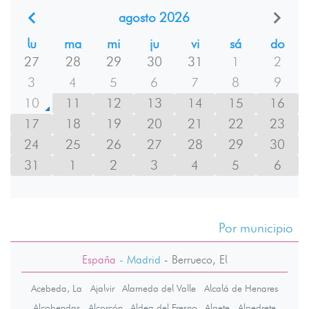
agosto 2026
lu
ma
mi
ju
vi
sá
do
27
28
29
30
31
1
2
3
4
5
6
7
8
9
10
11
12
13
14
15
16
17
18
19
20
21
22
23
24
25
26
27
28
29
30
31
1
2
3
4
5
6
Por municipio
España
- Madrid
-
Berrueco, El
Acebeda, La
Ajalvir
Alameda del Valle
Alcalá de Henares
Alcobendas
Alcorcón
Aldea del Fresno
Algete
Alpedrete