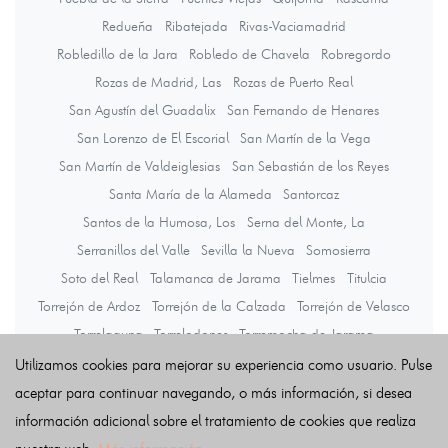
Redueña
Ribatejada
Rivas-Vaciamadrid
Robledillo de la Jara
Robledo de Chavela
Robregordo
Rozas de Madrid, Las
Rozas de Puerto Real
San Agustín del Guadalix
San Fernando de Henares
San Lorenzo de El Escorial
San Martín de la Vega
San Martín de Valdeiglesias
San Sebastián de los Reyes
Santa María de la Alameda
Santorcaz
Santos de la Humosa, Los
Serna del Monte, La
Serranillos del Valle
Sevilla la Nueva
Somosierra
Soto del Real
Talamanca de Jarama
Tielmes
Titulcia
Torrejón de Ardoz
Torrejón de la Calzada
Torrejón de Velasco
Torrelaguna
Torrelodones
Torremocha de Jarama
Torres de la Alameda
Tres Cantos
Valdaracete
Valdeavero
Utilizamos cookies para mejorar su experiencia como usuario. Pulse
Valdelaguna
Valdemanco
Valdemaqueda
Valdemorillo
aceptar para continuar navegando, o más información, si desea
Valdemoro
Valdeolmos-Alalpardo
Valdepiélagos
información adicional sobre el tratamiento de cookies que realiza
Valdetorres de Jarama
Valdilecha
Valverde de Alcalá