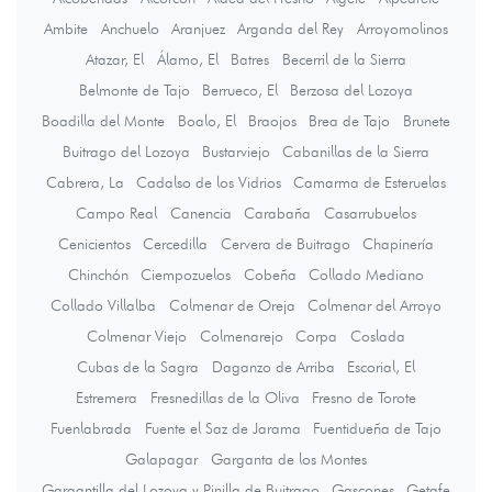
Ambite
Anchuelo
Aranjuez
Arganda del Rey
Arroyomolinos
Atazar, El
Álamo, El
Batres
Becerril de la Sierra
Belmonte de Tajo
Berrueco, El
Berzosa del Lozoya
Boadilla del Monte
Boalo, El
Braojos
Brea de Tajo
Brunete
Buitrago del Lozoya
Bustarviejo
Cabanillas de la Sierra
Cabrera, La
Cadalso de los Vidrios
Camarma de Esteruelas
Campo Real
Canencia
Carabaña
Casarrubuelos
Cenicientos
Cercedilla
Cervera de Buitrago
Chapinería
Chinchón
Ciempozuelos
Cobeña
Collado Mediano
Collado Villalba
Colmenar de Oreja
Colmenar del Arroyo
Colmenar Viejo
Colmenarejo
Corpa
Coslada
Cubas de la Sagra
Daganzo de Arriba
Escorial, El
Estremera
Fresnedillas de la Oliva
Fresno de Torote
Fuenlabrada
Fuente el Saz de Jarama
Fuentidueña de Tajo
Galapagar
Garganta de los Montes
Gargantilla del Lozoya y Pinilla de Buitrago
Gascones
Getafe