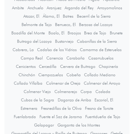
Ambite
Anchuelo
Aranjuez
Arganda del Rey
Arroyomolinos
Atazar, El
Álamo, El
Batres
Becerril de la Sierra
Belmonte de Tajo
Berrueco, El
Berzosa del Lozoya
Boadilla del Monte
Boalo, El
Braojos
Brea de Tajo
Brunete
Buitrago del Lozoya
Bustarviejo
Cabanillas de la Sierra
Cabrera, La
Cadalso de los Vidrios
Camarma de Esteruelas
Campo Real
Canencia
Carabaña
Casarrubuelos
Cenicientos
Cercedilla
Cervera de Buitrago
Chapinería
Chinchón
Ciempozuelos
Cobeña
Collado Mediano
Collado Villalba
Colmenar de Oreja
Colmenar del Arroyo
Colmenar Viejo
Colmenarejo
Corpa
Coslada
Cubas de la Sagra
Daganzo de Arriba
Escorial, El
Estremera
Fresnedillas de la Oliva
Fresno de Torote
Fuenlabrada
Fuente el Saz de Jarama
Fuentidueña de Tajo
Galapagar
Garganta de los Montes
Gargantilla del Lozoya y Pinilla de Buitrago
Gascones
Getafe