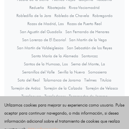
Redueña
Ribatejada
Rivas-Vaciamadrid
Robledillo de la Jara
Robledo de Chavela
Robregordo
Rozas de Madrid, Las
Rozas de Puerto Real
San Agustín del Guadalix
San Fernando de Henares
San Lorenzo de El Escorial
San Martín de la Vega
San Martín de Valdeiglesias
San Sebastián de los Reyes
Santa María de la Alameda
Santorcaz
Santos de la Humosa, Los
Serna del Monte, La
Serranillos del Valle
Sevilla la Nueva
Somosierra
Soto del Real
Talamanca de Jarama
Tielmes
Titulcia
Torrejón de Ardoz
Torrejón de la Calzada
Torrejón de Velasco
Torrelaguna
Torrelodones
Torremocha de Jarama
Torres de la Alameda
Tres Cantos
Valdaracete
Valdeavero
Utilizamos cookies para mejorar su experiencia como usuario. Pulse
Valdelaguna
Valdemanco
Valdemaqueda
Valdemorillo
aceptar para continuar navegando, o más información, si desea
Valdemoro
Valdeolmos-Alalpardo
Valdepiélagos
información adicional sobre el tratamiento de cookies que realiza
Valdetorres de Jarama
Valdilecha
Valverde de Alcalá