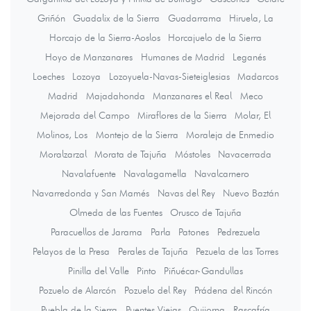
Griñón
Guadalix de la Sierra
Guadarrama
Hiruela, La
Horcajo de la Sierra-Aoslos
Horcajuelo de la Sierra
Hoyo de Manzanares
Humanes de Madrid
Leganés
Loeches
Lozoya
Lozoyuela-Navas-Sieteiglesias
Madarcos
Madrid
Majadahonda
Manzanares el Real
Meco
Mejorada del Campo
Miraflores de la Sierra
Molar, El
Molinos, Los
Montejo de la Sierra
Moraleja de Enmedio
Moralzarzal
Morata de Tajuña
Móstoles
Navacerrada
Navalafuente
Navalagamella
Navalcarnero
Navarredonda y San Mamés
Navas del Rey
Nuevo Baztán
Olmeda de las Fuentes
Orusco de Tajuña
Paracuellos de Jarama
Parla
Patones
Pedrezuela
Pelayos de la Presa
Perales de Tajuña
Pezuela de las Torres
Pinilla del Valle
Pinto
Piñuécar-Gandullas
Pozuelo de Alarcón
Pozuelo del Rey
Prádena del Rincón
Puebla de la Sierra
Puentes Viejas
Quijorna
Rascafría