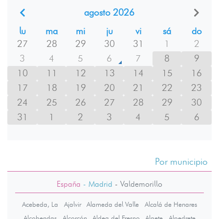
agosto 2026
lu
ma
mi
ju
vi
sá
do
27
28
29
30
31
1
2
3
4
5
6
7
8
9
10
11
12
13
14
15
16
17
18
19
20
21
22
23
24
25
26
27
28
29
30
31
1
2
3
4
5
6
Por municipio
España
- Madrid
-
Valdemorillo
Acebeda, La
Ajalvir
Alameda del Valle
Alcalá de Henares
Alcobendas
Alcorcón
Aldea del Fresno
Algete
Alpedrete