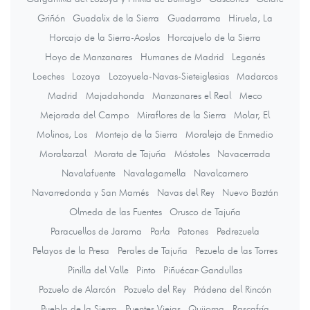
Griñón
Guadalix de la Sierra
Guadarrama
Hiruela, La
Horcajo de la Sierra-Aoslos
Horcajuelo de la Sierra
Hoyo de Manzanares
Humanes de Madrid
Leganés
Loeches
Lozoya
Lozoyuela-Navas-Sieteiglesias
Madarcos
Madrid
Majadahonda
Manzanares el Real
Meco
Mejorada del Campo
Miraflores de la Sierra
Molar, El
Molinos, Los
Montejo de la Sierra
Moraleja de Enmedio
Moralzarzal
Morata de Tajuña
Móstoles
Navacerrada
Navalafuente
Navalagamella
Navalcarnero
Navarredonda y San Mamés
Navas del Rey
Nuevo Baztán
Olmeda de las Fuentes
Orusco de Tajuña
Paracuellos de Jarama
Parla
Patones
Pedrezuela
Pelayos de la Presa
Perales de Tajuña
Pezuela de las Torres
Pinilla del Valle
Pinto
Piñuécar-Gandullas
Pozuelo de Alarcón
Pozuelo del Rey
Prádena del Rincón
Puebla de la Sierra
Puentes Viejas
Quijorna
Rascafría