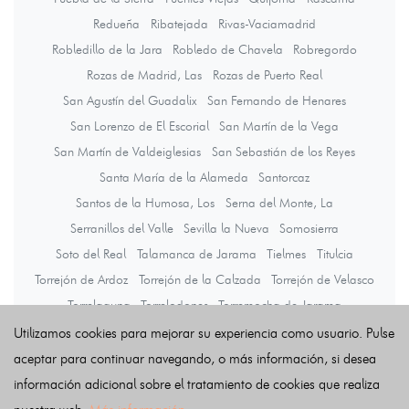
Redueña
Ribatejada
Rivas-Vaciamadrid
Robledillo de la Jara
Robledo de Chavela
Robregordo
Rozas de Madrid, Las
Rozas de Puerto Real
San Agustín del Guadalix
San Fernando de Henares
San Lorenzo de El Escorial
San Martín de la Vega
San Martín de Valdeiglesias
San Sebastián de los Reyes
Santa María de la Alameda
Santorcaz
Santos de la Humosa, Los
Serna del Monte, La
Serranillos del Valle
Sevilla la Nueva
Somosierra
Soto del Real
Talamanca de Jarama
Tielmes
Titulcia
Torrejón de Ardoz
Torrejón de la Calzada
Torrejón de Velasco
Torrelaguna
Torrelodones
Torremocha de Jarama
Torres de la Alameda
Tres Cantos
Valdaracete
Valdeavero
Utilizamos cookies para mejorar su experiencia como usuario. Pulse
Valdelaguna
Valdemanco
Valdemaqueda
Valdemorillo
aceptar para continuar navegando, o más información, si desea
Valdemoro
Valdeolmos-Alalpardo
Valdepiélagos
información adicional sobre el tratamiento de cookies que realiza
Valdetorres de Jarama
Valdilecha
Valverde de Alcalá