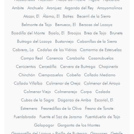
Ambite
Anchuelo
Aranjuez
Arganda del Rey
Arroyomolinos
Atazar, El
Álamo, El
Batres
Becerril de la Sierra
Belmonte de Tajo
Berrueco, El
Berzosa del Lozoya
Boadilla del Monte
Boalo, El
Braojos
Brea de Tajo
Brunete
Buitrago del Lozoya
Bustarviejo
Cabanillas de la Sierra
Cabrera, La
Cadalso de los Vidrios
Camarma de Esteruelas
Campo Real
Canencia
Carabaña
Casarrubuelos
Cenicientos
Cercedilla
Cervera de Buitrago
Chapinería
Chinchón
Ciempozuelos
Cobeña
Collado Mediano
Collado Villalba
Colmenar de Oreja
Colmenar del Arroyo
Colmenar Viejo
Colmenarejo
Corpa
Coslada
Cubas de la Sagra
Daganzo de Arriba
Escorial, El
Estremera
Fresnedillas de la Oliva
Fresno de Torote
Fuenlabrada
Fuente el Saz de Jarama
Fuentidueña de Tajo
Galapagar
Garganta de los Montes
Gargantilla del Lozoya y Pinilla de Buitrago
Gascones
Getafe