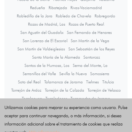
Redueña
Ribatejada
Rivas-Vaciamadrid
Robledillo de la Jara
Robledo de Chavela
Robregordo
Rozas de Madrid, Las
Rozas de Puerto Real
San Agustín del Guadalix
San Fernando de Henares
San Lorenzo de El Escorial
San Martín de la Vega
San Martín de Valdeiglesias
San Sebastián de los Reyes
Santa María de la Alameda
Santorcaz
Santos de la Humosa, Los
Serna del Monte, La
Serranillos del Valle
Sevilla la Nueva
Somosierra
Soto del Real
Talamanca de Jarama
Tielmes
Titulcia
Torrejón de Ardoz
Torrejón de la Calzada
Torrejón de Velasco
Torrelaguna
Torrelodones
Torremocha de Jarama
Torres de la Alameda
Tres Cantos
Valdaracete
Valdeavero
Utilizamos cookies para mejorar su experiencia como usuario. Pulse
Valdelaguna
Valdemanco
Valdemaqueda
Valdemorillo
aceptar para continuar navegando, o más información, si desea
Valdemoro
Valdeolmos-Alalpardo
Valdepiélagos
información adicional sobre el tratamiento de cookies que realiza
Valdetorres de Jarama
Valdilecha
Valverde de Alcalá