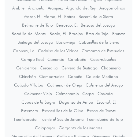
Ambite
Anchuelo
Aranjuez
Arganda del Rey
Arroyomolinos
Atazar, El
Álamo, El
Batres
Becerril de la Sierra
Belmonte de Tajo
Berrueco, El
Berzosa del Lozoya
Boadilla del Monte
Boalo, El
Braojos
Brea de Tajo
Brunete
Buitrago del Lozoya
Bustarviejo
Cabanillas de la Sierra
Cabrera, La
Cadalso de los Vidrios
Camarma de Esteruelas
Campo Real
Canencia
Carabaña
Casarrubuelos
Cenicientos
Cercedilla
Cervera de Buitrago
Chapinería
Chinchón
Ciempozuelos
Cobeña
Collado Mediano
Collado Villalba
Colmenar de Oreja
Colmenar del Arroyo
Colmenar Viejo
Colmenarejo
Corpa
Coslada
Cubas de la Sagra
Daganzo de Arriba
Escorial, El
Estremera
Fresnedillas de la Oliva
Fresno de Torote
Fuenlabrada
Fuente el Saz de Jarama
Fuentidueña de Tajo
Galapagar
Garganta de los Montes
Gargantilla del Lozoya y Pinilla de Buitrago
Gascones
Getafe