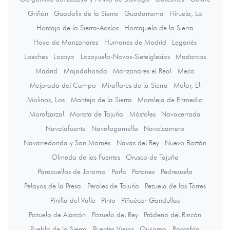
Griñón
Guadalix de la Sierra
Guadarrama
Hiruela, La
Horcajo de la Sierra-Aoslos
Horcajuelo de la Sierra
Hoyo de Manzanares
Humanes de Madrid
Leganés
Loeches
Lozoya
Lozoyuela-Navas-Sieteiglesias
Madarcos
Madrid
Majadahonda
Manzanares el Real
Meco
Mejorada del Campo
Miraflores de la Sierra
Molar, El
Molinos, Los
Montejo de la Sierra
Moraleja de Enmedio
Moralzarzal
Morata de Tajuña
Móstoles
Navacerrada
Navalafuente
Navalagamella
Navalcarnero
Navarredonda y San Mamés
Navas del Rey
Nuevo Baztán
Olmeda de las Fuentes
Orusco de Tajuña
Paracuellos de Jarama
Parla
Patones
Pedrezuela
Pelayos de la Presa
Perales de Tajuña
Pezuela de las Torres
Pinilla del Valle
Pinto
Piñuécar-Gandullas
Pozuelo de Alarcón
Pozuelo del Rey
Prádena del Rincón
Puebla de la Sierra
Puentes Viejas
Quijorna
Rascafría