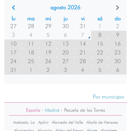
agosto 2026
lu
ma
mi
ju
vi
sá
do
27
28
29
30
31
1
2
3
4
5
6
7
8
9
10
11
12
13
14
15
16
17
18
19
20
21
22
23
24
25
26
27
28
29
30
31
1
2
3
4
5
6
Por municipio
España
- Madrid
-
Pezuela de las Torres
Acebeda, La
Ajalvir
Alameda del Valle
Alcalá de Henares
Alcobendas
Alcorcón
Aldea del Fresno
Algete
Alpedrete