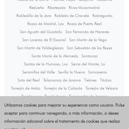
Redueña
Ribatejada
Rivas-Vaciamadrid
Robledillo de la Jara
Robledo de Chavela
Robregordo
Rozas de Madrid, Las
Rozas de Puerto Real
San Agustín del Guadalix
San Fernando de Henares
San Lorenzo de El Escorial
San Martín de la Vega
San Martín de Valdeiglesias
San Sebastián de los Reyes
Santa María de la Alameda
Santorcaz
Santos de la Humosa, Los
Serna del Monte, La
Serranillos del Valle
Sevilla la Nueva
Somosierra
Soto del Real
Talamanca de Jarama
Tielmes
Titulcia
Torrejón de Ardoz
Torrejón de la Calzada
Torrejón de Velasco
Torrelaguna
Torrelodones
Torremocha de Jarama
Torres de la Alameda
Tres Cantos
Valdaracete
Valdeavero
Utilizamos cookies para mejorar su experiencia como usuario. Pulse
Valdelaguna
Valdemanco
Valdemaqueda
Valdemorillo
aceptar para continuar navegando, o más información, si desea
Valdemoro
Valdeolmos-Alalpardo
Valdepiélagos
información adicional sobre el tratamiento de cookies que realiza
Valdetorres de Jarama
Valdilecha
Valverde de Alcalá