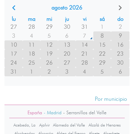
agosto 2026
lu
ma
mi
ju
vi
sá
do
27
28
29
30
31
1
2
3
4
5
6
7
8
9
10
11
12
13
14
15
16
17
18
19
20
21
22
23
24
25
26
27
28
29
30
31
1
2
3
4
5
6
Por municipio
España
- Madrid
-
Serranillos del Valle
Acebeda, La
Ajalvir
Alameda del Valle
Alcalá de Henares
Alcobendas
Alcorcón
Aldea del Fresno
Algete
Alpedrete