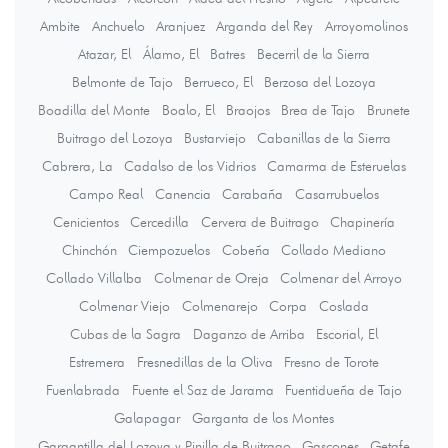
Ambite
Anchuelo
Aranjuez
Arganda del Rey
Arroyomolinos
Atazar, El
Álamo, El
Batres
Becerril de la Sierra
Belmonte de Tajo
Berrueco, El
Berzosa del Lozoya
Boadilla del Monte
Boalo, El
Braojos
Brea de Tajo
Brunete
Buitrago del Lozoya
Bustarviejo
Cabanillas de la Sierra
Cabrera, La
Cadalso de los Vidrios
Camarma de Esteruelas
Campo Real
Canencia
Carabaña
Casarrubuelos
Cenicientos
Cercedilla
Cervera de Buitrago
Chapinería
Chinchón
Ciempozuelos
Cobeña
Collado Mediano
Collado Villalba
Colmenar de Oreja
Colmenar del Arroyo
Colmenar Viejo
Colmenarejo
Corpa
Coslada
Cubas de la Sagra
Daganzo de Arriba
Escorial, El
Estremera
Fresnedillas de la Oliva
Fresno de Torote
Fuenlabrada
Fuente el Saz de Jarama
Fuentidueña de Tajo
Galapagar
Garganta de los Montes
Gargantilla del Lozoya y Pinilla de Buitrago
Gascones
Getafe