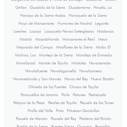
Griñón
Guadalix de la Sierra
Guadarrama
Hiruela, La
Horcajo de la Sierra-Aoslos
Horcajuelo de la Sierra
Hoyo de Manzanares
Humanes de Madrid
Leganés
Loeches
Lozoya
Lozoyuela-Navas-Sieteiglesias
Madarcos
Madrid
Majadahonda
Manzanares el Real
Meco
Mejorada del Campo
Miraflores de la Sierra
Molar, El
Molinos, Los
Montejo de la Sierra
Moraleja de Enmedio
Moralzarzal
Morata de Tajuña
Móstoles
Navacerrada
Navalafuente
Navalagamella
Navalcarnero
Navarredonda y San Mamés
Navas del Rey
Nuevo Baztán
Olmeda de las Fuentes
Orusco de Tajuña
Paracuellos de Jarama
Parla
Patones
Pedrezuela
Pelayos de la Presa
Perales de Tajuña
Pezuela de las Torres
Pinilla del Valle
Pinto
Piñuécar-Gandullas
Pozuelo de Alarcón
Pozuelo del Rey
Prádena del Rincón
Puebla de la Sierra
Puentes Viejas
Quijorna
Rascafría