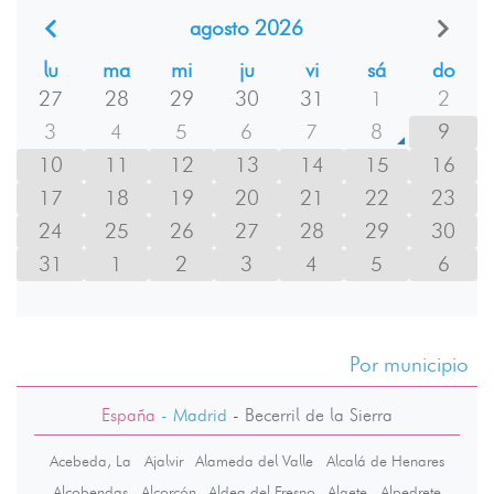
agosto 2026
lu
ma
mi
ju
vi
sá
do
27
28
29
30
31
1
2
3
4
5
6
7
8
9
10
11
12
13
14
15
16
17
18
19
20
21
22
23
24
25
26
27
28
29
30
31
1
2
3
4
5
6
Por municipio
España
- Madrid
-
Becerril de la Sierra
Acebeda, La
Ajalvir
Alameda del Valle
Alcalá de Henares
Alcobendas
Alcorcón
Aldea del Fresno
Algete
Alpedrete