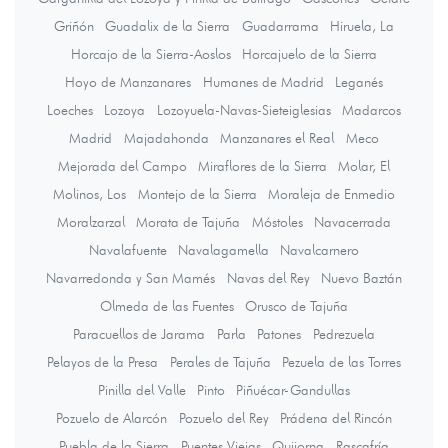
Griñón
Guadalix de la Sierra
Guadarrama
Hiruela, La
Horcajo de la Sierra-Aoslos
Horcajuelo de la Sierra
Hoyo de Manzanares
Humanes de Madrid
Leganés
Loeches
Lozoya
Lozoyuela-Navas-Sieteiglesias
Madarcos
Madrid
Majadahonda
Manzanares el Real
Meco
Mejorada del Campo
Miraflores de la Sierra
Molar, El
Molinos, Los
Montejo de la Sierra
Moraleja de Enmedio
Moralzarzal
Morata de Tajuña
Móstoles
Navacerrada
Navalafuente
Navalagamella
Navalcarnero
Navarredonda y San Mamés
Navas del Rey
Nuevo Baztán
Olmeda de las Fuentes
Orusco de Tajuña
Paracuellos de Jarama
Parla
Patones
Pedrezuela
Pelayos de la Presa
Perales de Tajuña
Pezuela de las Torres
Pinilla del Valle
Pinto
Piñuécar-Gandullas
Pozuelo de Alarcón
Pozuelo del Rey
Prádena del Rincón
Puebla de la Sierra
Puentes Viejas
Quijorna
Rascafría