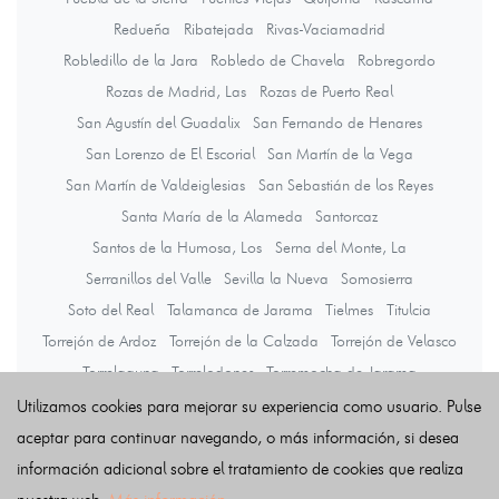
Redueña
Ribatejada
Rivas-Vaciamadrid
Robledillo de la Jara
Robledo de Chavela
Robregordo
Rozas de Madrid, Las
Rozas de Puerto Real
San Agustín del Guadalix
San Fernando de Henares
San Lorenzo de El Escorial
San Martín de la Vega
San Martín de Valdeiglesias
San Sebastián de los Reyes
Santa María de la Alameda
Santorcaz
Santos de la Humosa, Los
Serna del Monte, La
Serranillos del Valle
Sevilla la Nueva
Somosierra
Soto del Real
Talamanca de Jarama
Tielmes
Titulcia
Torrejón de Ardoz
Torrejón de la Calzada
Torrejón de Velasco
Torrelaguna
Torrelodones
Torremocha de Jarama
Torres de la Alameda
Tres Cantos
Valdaracete
Valdeavero
Utilizamos cookies para mejorar su experiencia como usuario. Pulse
Valdelaguna
Valdemanco
Valdemaqueda
Valdemorillo
aceptar para continuar navegando, o más información, si desea
Valdemoro
Valdeolmos-Alalpardo
Valdepiélagos
información adicional sobre el tratamiento de cookies que realiza
Valdetorres de Jarama
Valdilecha
Valverde de Alcalá