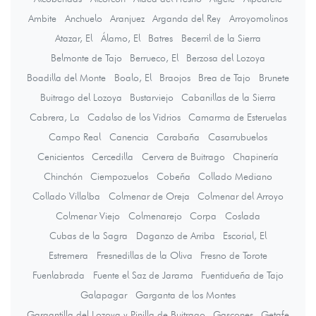
Ambite
Anchuelo
Aranjuez
Arganda del Rey
Arroyomolinos
Atazar, El
Álamo, El
Batres
Becerril de la Sierra
Belmonte de Tajo
Berrueco, El
Berzosa del Lozoya
Boadilla del Monte
Boalo, El
Braojos
Brea de Tajo
Brunete
Buitrago del Lozoya
Bustarviejo
Cabanillas de la Sierra
Cabrera, La
Cadalso de los Vidrios
Camarma de Esteruelas
Campo Real
Canencia
Carabaña
Casarrubuelos
Cenicientos
Cercedilla
Cervera de Buitrago
Chapinería
Chinchón
Ciempozuelos
Cobeña
Collado Mediano
Collado Villalba
Colmenar de Oreja
Colmenar del Arroyo
Colmenar Viejo
Colmenarejo
Corpa
Coslada
Cubas de la Sagra
Daganzo de Arriba
Escorial, El
Estremera
Fresnedillas de la Oliva
Fresno de Torote
Fuenlabrada
Fuente el Saz de Jarama
Fuentidueña de Tajo
Galapagar
Garganta de los Montes
Gargantilla del Lozoya y Pinilla de Buitrago
Gascones
Getafe