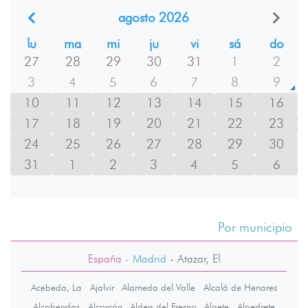
agosto 2026
lu
ma
mi
ju
vi
sá
do
27
28
29
30
31
1
2
3
4
5
6
7
8
9
10
11
12
13
14
15
16
17
18
19
20
21
22
23
24
25
26
27
28
29
30
31
1
2
3
4
5
6
Por municipio
España
- Madrid
-
Atazar, El
Acebeda, La
Ajalvir
Alameda del Valle
Alcalá de Henares
Alcobendas
Alcorcón
Aldea del Fresno
Algete
Alpedrete