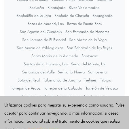
Redueña
Ribatejada
Rivas-Vaciamadrid
Robledillo de la Jara
Robledo de Chavela
Robregordo
Rozas de Madrid, Las
Rozas de Puerto Real
San Agustín del Guadalix
San Fernando de Henares
San Lorenzo de El Escorial
San Martín de la Vega
San Martín de Valdeiglesias
San Sebastián de los Reyes
Santa María de la Alameda
Santorcaz
Santos de la Humosa, Los
Serna del Monte, La
Serranillos del Valle
Sevilla la Nueva
Somosierra
Soto del Real
Talamanca de Jarama
Tielmes
Titulcia
Torrejón de Ardoz
Torrejón de la Calzada
Torrejón de Velasco
Torrelaguna
Torrelodones
Torremocha de Jarama
Torres de la Alameda
Tres Cantos
Valdaracete
Valdeavero
Utilizamos cookies para mejorar su experiencia como usuario. Pulse
Valdelaguna
Valdemanco
Valdemaqueda
Valdemorillo
aceptar para continuar navegando, o más información, si desea
Valdemoro
Valdeolmos-Alalpardo
Valdepiélagos
información adicional sobre el tratamiento de cookies que realiza
Valdetorres de Jarama
Valdilecha
Valverde de Alcalá