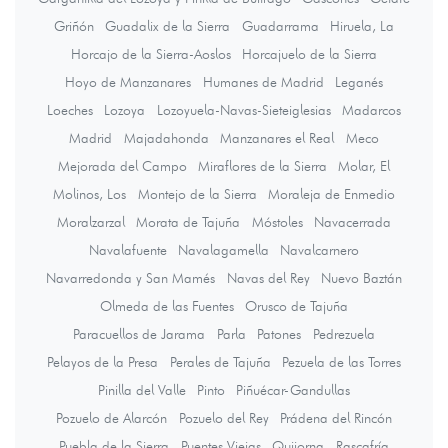
Griñón
Guadalix de la Sierra
Guadarrama
Hiruela, La
Horcajo de la Sierra-Aoslos
Horcajuelo de la Sierra
Hoyo de Manzanares
Humanes de Madrid
Leganés
Loeches
Lozoya
Lozoyuela-Navas-Sieteiglesias
Madarcos
Madrid
Majadahonda
Manzanares el Real
Meco
Mejorada del Campo
Miraflores de la Sierra
Molar, El
Molinos, Los
Montejo de la Sierra
Moraleja de Enmedio
Moralzarzal
Morata de Tajuña
Móstoles
Navacerrada
Navalafuente
Navalagamella
Navalcarnero
Navarredonda y San Mamés
Navas del Rey
Nuevo Baztán
Olmeda de las Fuentes
Orusco de Tajuña
Paracuellos de Jarama
Parla
Patones
Pedrezuela
Pelayos de la Presa
Perales de Tajuña
Pezuela de las Torres
Pinilla del Valle
Pinto
Piñuécar-Gandullas
Pozuelo de Alarcón
Pozuelo del Rey
Prádena del Rincón
Puebla de la Sierra
Puentes Viejas
Quijorna
Rascafría