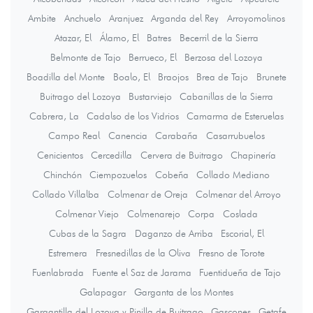
Ambite
Anchuelo
Aranjuez
Arganda del Rey
Arroyomolinos
Atazar, El
Álamo, El
Batres
Becerril de la Sierra
Belmonte de Tajo
Berrueco, El
Berzosa del Lozoya
Boadilla del Monte
Boalo, El
Braojos
Brea de Tajo
Brunete
Buitrago del Lozoya
Bustarviejo
Cabanillas de la Sierra
Cabrera, La
Cadalso de los Vidrios
Camarma de Esteruelas
Campo Real
Canencia
Carabaña
Casarrubuelos
Cenicientos
Cercedilla
Cervera de Buitrago
Chapinería
Chinchón
Ciempozuelos
Cobeña
Collado Mediano
Collado Villalba
Colmenar de Oreja
Colmenar del Arroyo
Colmenar Viejo
Colmenarejo
Corpa
Coslada
Cubas de la Sagra
Daganzo de Arriba
Escorial, El
Estremera
Fresnedillas de la Oliva
Fresno de Torote
Fuenlabrada
Fuente el Saz de Jarama
Fuentidueña de Tajo
Galapagar
Garganta de los Montes
Gargantilla del Lozoya y Pinilla de Buitrago
Gascones
Getafe