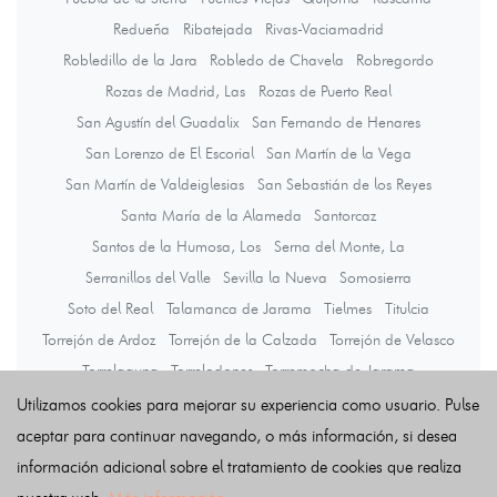
Redueña
Ribatejada
Rivas-Vaciamadrid
Robledillo de la Jara
Robledo de Chavela
Robregordo
Rozas de Madrid, Las
Rozas de Puerto Real
San Agustín del Guadalix
San Fernando de Henares
San Lorenzo de El Escorial
San Martín de la Vega
San Martín de Valdeiglesias
San Sebastián de los Reyes
Santa María de la Alameda
Santorcaz
Santos de la Humosa, Los
Serna del Monte, La
Serranillos del Valle
Sevilla la Nueva
Somosierra
Soto del Real
Talamanca de Jarama
Tielmes
Titulcia
Torrejón de Ardoz
Torrejón de la Calzada
Torrejón de Velasco
Torrelaguna
Torrelodones
Torremocha de Jarama
Torres de la Alameda
Tres Cantos
Valdaracete
Valdeavero
Utilizamos cookies para mejorar su experiencia como usuario. Pulse
Valdelaguna
Valdemanco
Valdemaqueda
Valdemorillo
aceptar para continuar navegando, o más información, si desea
Valdemoro
Valdeolmos-Alalpardo
Valdepiélagos
información adicional sobre el tratamiento de cookies que realiza
Valdetorres de Jarama
Valdilecha
Valverde de Alcalá