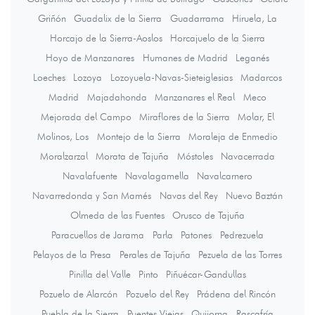
Griñón
Guadalix de la Sierra
Guadarrama
Hiruela, La
Horcajo de la Sierra-Aoslos
Horcajuelo de la Sierra
Hoyo de Manzanares
Humanes de Madrid
Leganés
Loeches
Lozoya
Lozoyuela-Navas-Sieteiglesias
Madarcos
Madrid
Majadahonda
Manzanares el Real
Meco
Mejorada del Campo
Miraflores de la Sierra
Molar, El
Molinos, Los
Montejo de la Sierra
Moraleja de Enmedio
Moralzarzal
Morata de Tajuña
Móstoles
Navacerrada
Navalafuente
Navalagamella
Navalcarnero
Navarredonda y San Mamés
Navas del Rey
Nuevo Baztán
Olmeda de las Fuentes
Orusco de Tajuña
Paracuellos de Jarama
Parla
Patones
Pedrezuela
Pelayos de la Presa
Perales de Tajuña
Pezuela de las Torres
Pinilla del Valle
Pinto
Piñuécar-Gandullas
Pozuelo de Alarcón
Pozuelo del Rey
Prádena del Rincón
Puebla de la Sierra
Puentes Viejas
Quijorna
Rascafría