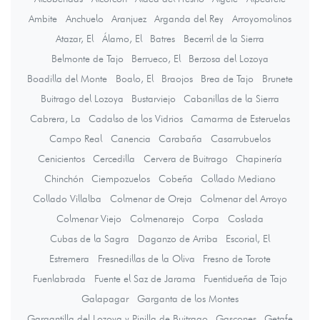
Ambite
Anchuelo
Aranjuez
Arganda del Rey
Arroyomolinos
Atazar, El
Álamo, El
Batres
Becerril de la Sierra
Belmonte de Tajo
Berrueco, El
Berzosa del Lozoya
Boadilla del Monte
Boalo, El
Braojos
Brea de Tajo
Brunete
Buitrago del Lozoya
Bustarviejo
Cabanillas de la Sierra
Cabrera, La
Cadalso de los Vidrios
Camarma de Esteruelas
Campo Real
Canencia
Carabaña
Casarrubuelos
Cenicientos
Cercedilla
Cervera de Buitrago
Chapinería
Chinchón
Ciempozuelos
Cobeña
Collado Mediano
Collado Villalba
Colmenar de Oreja
Colmenar del Arroyo
Colmenar Viejo
Colmenarejo
Corpa
Coslada
Cubas de la Sagra
Daganzo de Arriba
Escorial, El
Estremera
Fresnedillas de la Oliva
Fresno de Torote
Fuenlabrada
Fuente el Saz de Jarama
Fuentidueña de Tajo
Galapagar
Garganta de los Montes
Gargantilla del Lozoya y Pinilla de Buitrago
Gascones
Getafe