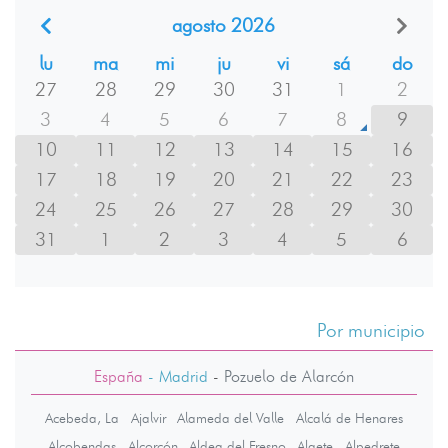
agosto 2026
lu
ma
mi
ju
vi
sá
do
27
28
29
30
31
1
2
3
4
5
6
7
8
9
10
11
12
13
14
15
16
17
18
19
20
21
22
23
24
25
26
27
28
29
30
31
1
2
3
4
5
6
Por municipio
España
- Madrid
-
Pozuelo de Alarcón
Acebeda, La
Ajalvir
Alameda del Valle
Alcalá de Henares
Alcobendas
Alcorcón
Aldea del Fresno
Algete
Alpedrete